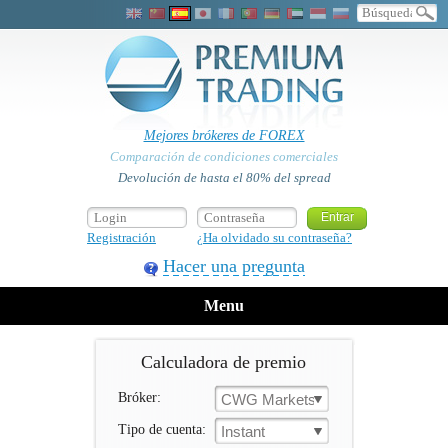
Mejores brókeres de FOREX
Comparación de condiciones comerciales
Devolución de hasta el 80% del spread
Registración
¿Ha olvidado su contraseña?
Hacer una pregunta
Menu
Calculadora de premio
Bróker:
CWG Markets
Tipo de cuenta:
Instant