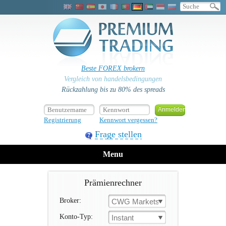
Beste FOREX brokern
Vergleich von handelsbedingungen
Rückzahlung bis zu 80% des spreads
Registrierung
Kennwort vergessen?
Frage stellen
Menu
Prämienrechner
Broker:
CWG Markets
Konto-Typ:
Instant