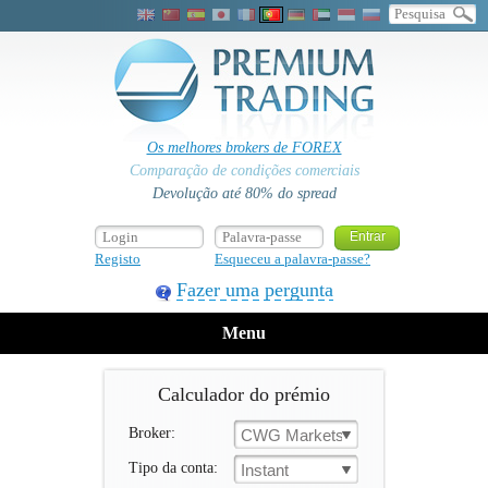
Os melhores brokers de FOREX
Comparação de condições comerciais
Devolução até 80% do spread
Registo
Esqueceu a palavra-passe?
Fazer uma pergunta
Menu
Calculador do prémio
Broker:
CWG Markets
Tipo da conta:
Instant