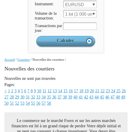
Instrument:
EURUSD
Volume de la
1 lot (1 000 un.)
transaction:
Transactions par
jour:
Accueil
/
Courtiers
/
Nouvelles des courtiers
/
Nouvelles des courtiers
Nouvelles ne sont pas trouvées
Pages:
<
1
2
3
4
5
6
7
8
9
10
11
12
13
14
15
16
17
18
19
20
21
22
23
24
25
26
27
28
29
30
31
32
33
34
35
36
37
38
39
40
41
42
43
44
45
46
47
48
49
50
51
52
53
54
55
56
57
58
Le commerce sur le marché Forex et sur les autres marchés
financiers est lié à un grand risque de perdre Votre dépôt initial et
ne peut pas convenir à chaque investisseur. Vous devez être