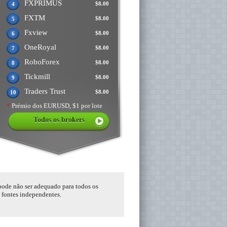
FXPRIMUS
$8.00
4
FXTM
$8.00
5
Fxview
$8.00
6
OneRoyal
$8.00
7
RoboForex
$8.00
8
Tickmill
$8.00
9
Traders Trust
$8.00
10
*
Prémio dos EURUSD, $1 por lote
Todos os brokers
 pode não ser adequado para todos os
s fontes independentes.