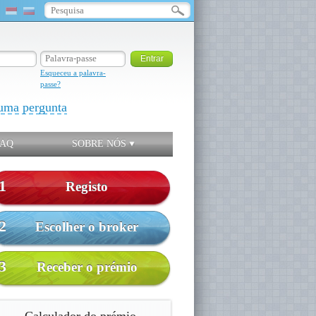
Esqueceu a palavra-
passe?
uma pergunta
FAQ
SOBRE NÓS
1
Registo
2
Escolher o broker
3
Receber o prémio