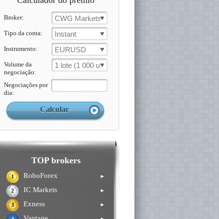
Calculador do prémio
Broker:
CWG Markets
Tipo da conta:
Instant
Instrumento:
EURUSD
Volume da
1 lote (1 000 un.)
negociação:
Negociações por
dia:
TOP brokers
RoboForex
►
1
IC Markets
►
2
Exness
►
3
Vantage
►