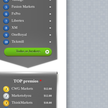
4
Fusion Markets
►
5
FxPro
►
6
Libertex
►
7
XM
►
8
OneRoyal
►
9
Tickmill
►
10
Todos os brokers
TOP premios
*
CWG Markets
$12.00
1
Markets4you
$12.00
2
ThinkMarkets
$10.00
3