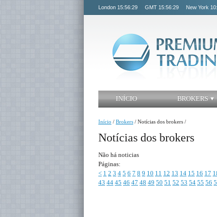
London
15:56:29
GMT
15:56:29
New York
10
INÍCIO
BROKERS
Início
/
Brokers
/
Notícias dos brokers
/
Notícias dos brokers
Não há noticias
Páginas:
<
1
2
3
4
5
6
7
8
9
10
11
12
13
14
15
16
17
1
43
44
45
46
47
48
49
50
51
52
53
54
55
56
5