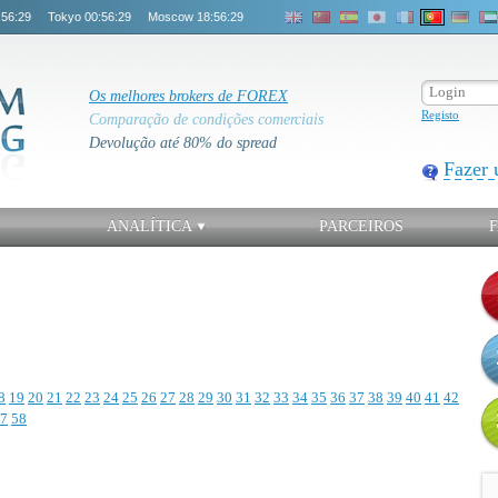
:56:29
Tokyo
00:56:29
Moscow
18:56:29
Os melhores brokers de FOREX
Registo
Comparação de condições comerciais
Devolução até 80% do spread
Fazer 
ANALÍTICA
PARCEIROS
8
19
20
21
22
23
24
25
26
27
28
29
30
31
32
33
34
35
36
37
38
39
40
41
42
7
58