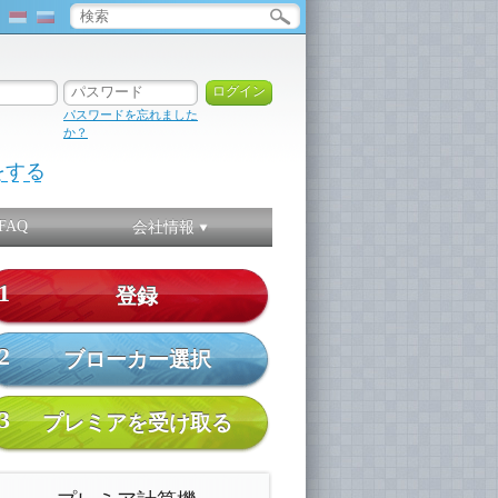
パスワードを忘れました
か？
をする
FAQ
会社情報
1
登録
2
ブローカー選択
3
プレミアを受け取る