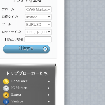
プレミア計算機
ブローカー:
CWG Markets
口座タイプ:
Instant
ツール:
EURUSD
ロットサイズ:
1 ロット (1 000 ユニット)
一日あたり取引:
トップブローカーたち
RoboForex
►
1
IC Markets
►
2
Exness
►
3
Vantage
►
4