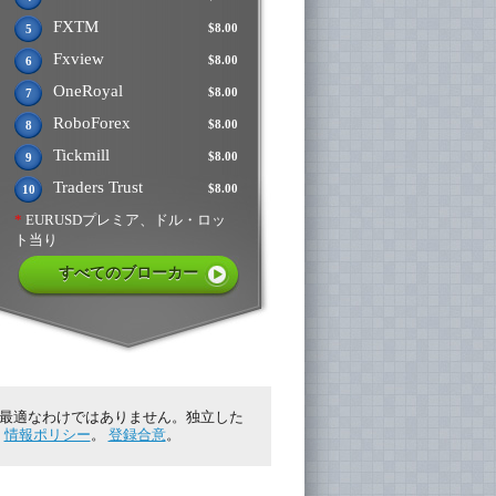
FXTM
$8.00
5
Fxview
$8.00
6
OneRoyal
$8.00
7
RoboForex
$8.00
8
Tickmill
$8.00
9
Traders Trust
$8.00
10
*
EURUSDプレミア、ドル・ロッ
ト当り
すべてのブローカー
に最適なわけではありません。独立した
。
情報ポリシー
。
登録合意
。