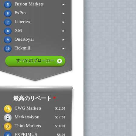
Fusion Markets
►
5
FxPro
►
6
Libertex
►
7
XM
►
8
OneRoyal
►
9
Tickmill
►
10
すべてのブローカー
最高のリベート
*
CWG Markets
$12.00
1
Markets4you
$12.00
2
ThinkMarkets
$10.00
3
FXPRIMUS
$8.00
4