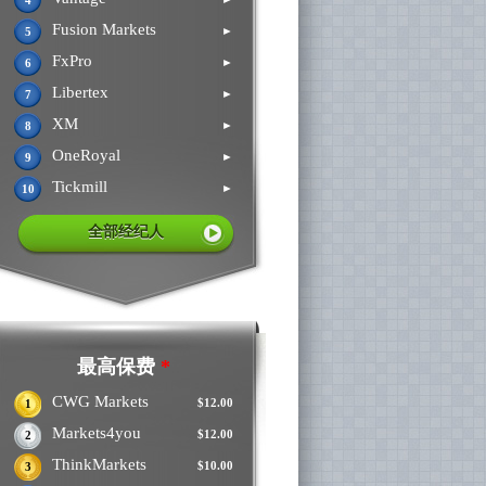
4
Fusion Markets
►
5
FxPro
►
6
Libertex
►
7
XM
►
8
OneRoyal
►
9
Tickmill
►
10
全部经纪人
最高保费
*
CWG Markets
$12.00
1
Markets4you
$12.00
2
ThinkMarkets
$10.00
3