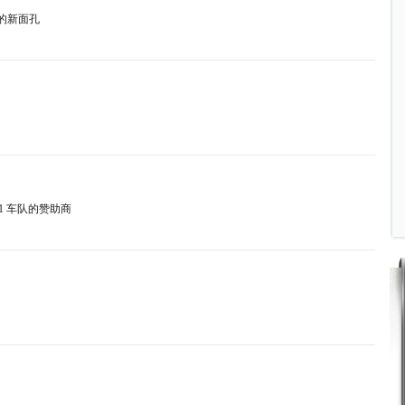
rex 的新面孔
a F1 车队的赞助商