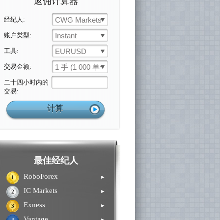
返佣计算器
经纪人:
CWG Markets
账户类型:
Instant
工具:
EURUSD
交易金额:
1 手 (1 000 单位)
二十四小时内的
交易:
最佳经纪人
RoboForex
►
1
IC Markets
►
2
Exness
►
3
Vantage
►