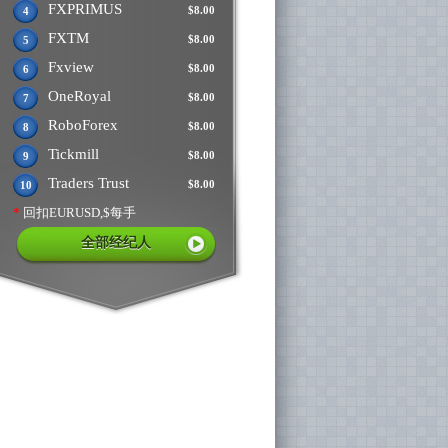
FXPRIMUS
$8.00
4
FXTM
$8.00
5
Fxview
$8.00
6
OneRoyal
$8.00
7
RoboForex
$8.00
8
Tickmill
$8.00
9
Traders Trust
$8.00
10
*
回扣EURUSD,$每手
全部经纪人