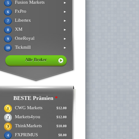
Fusion Markets
►
5
FxPro
►
6
Libertex
►
7
XM
►
8
OneRoyal
►
9
Tickmill
►
10
Alle Broker
BESTE Prämien
*
CWG Markets
$12.00
1
Markets4you
$12.00
2
ThinkMarkets
$10.00
3
FXPRIMUS
$8.00
4