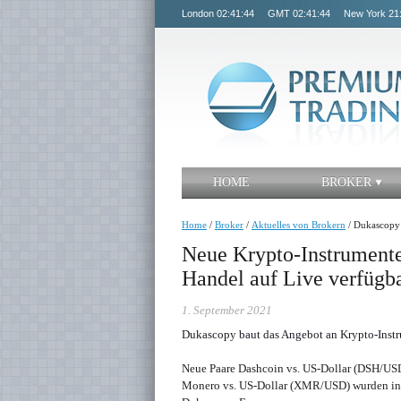
London
02:41:44
GMT
02:41:44
New York
21
HOME
BROKER
Home
/
Broker
/
Aktuelles von Brokern
/
Dukascopy
Neue Krypto-Instrumen
Handel auf Live verfügb
1. September 2021
Dukascopy baut das Angebot an Krypto-Instrum
Neue Paare Dashcoin vs. US-Dollar (DSH/US
Monero vs. US-Dollar (XMR/USD) wurden in