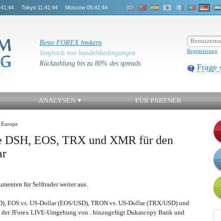
:41:44
Tokyo
11:41:44
Moscow
05:41:44
Beste FOREX brokern
Registrierung
Vergleich von handelsbedingungen
Rückzahlung bis zu 80% des spreads
Frage 
ANALYSEN
FÜR PARTNER
 Europe
te DSH, EOS, TRX und XMR für den
ar
enten für Selftrader weiter aus.
D), EOS vs. US-Dollar (EOS/USD), TRON vs. US-Dollar (TRX/USD) und
 der JForex LIVE-Umgebung von . hinzugefügt Dukascopy Bank und