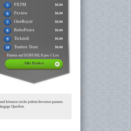
FXTM
$8.00
5
Fxview
$8.00
6
OneRoyal
$8.00
7
RoboForex
$8.00
8
Tickmill
$8.00
9
Traders Trust
$8.00
10
*
Prämie auf EURUSD, $ pro 1 Los
Alle Broker
und können nicht jedem Investor passen.
hängige Quellen.