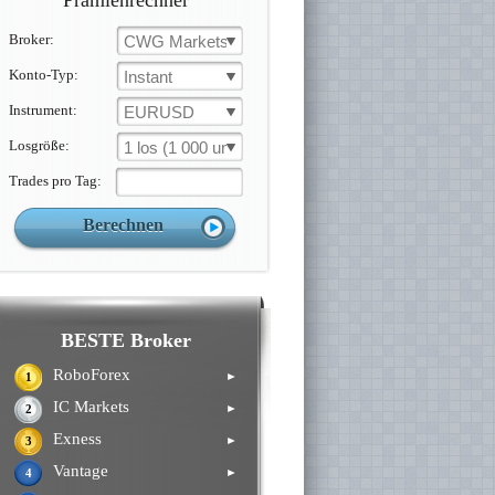
Prämienrechner
Broker:
CWG Markets
Konto-Typ:
Instant
Instrument:
EURUSD
Losgröße:
1 los (1 000 un.)
Trades pro Tag:
BESTE Broker
RoboForex
►
1
IC Markets
►
2
Exness
►
3
Vantage
►
4