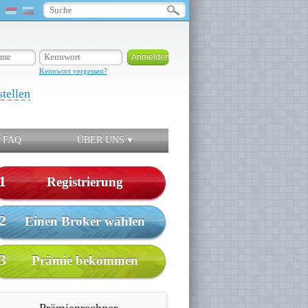
Kennwort vergessen?
stellen
FAQ
ÜBER UNS
1
Registrierung
2
Einen Broker wählen
3
Prämie bekommen