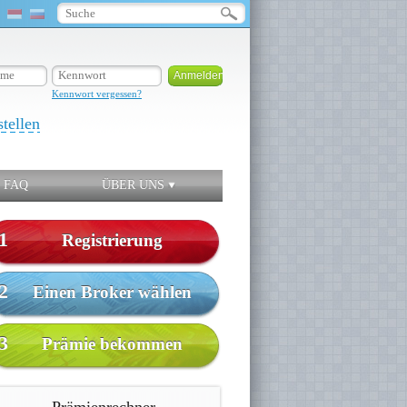
Kennwort vergessen?
stellen
FAQ
ÜBER UNS
1
Registrierung
2
Einen Broker wählen
3
Prämie bekommen