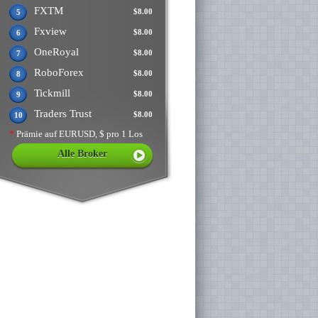
FXTM
$8.00
5
Fxview
$8.00
6
OneRoyal
$8.00
7
RoboForex
$8.00
8
Tickmill
$8.00
9
Traders Trust
$8.00
10
*
Prämie auf EURUSD, $ pro 1 Los
Alle Broker