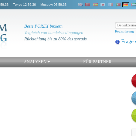
:59:36
Tokyo
12:59:36
Moscow
06:59:36
Beste FOREX brokern
Registrierung
Vergleich von handelsbedingungen
Rückzahlung bis zu 80% des spreads
Frage 
ANALYSEN
FÜR PARTNER