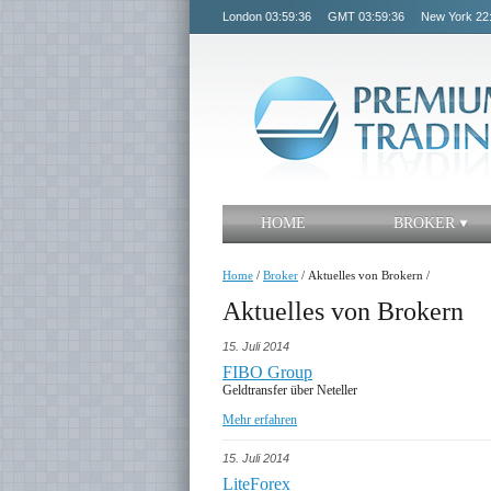
London
03:59:36
GMT
03:59:36
New York
22
HOME
BROKER
Home
/
Broker
/
Aktuelles von Brokern
/
Aktuelles von Brokern
15. Juli 2014
FIBO Group
Geldtransfer über Neteller
Mehr erfahren
15. Juli 2014
LiteForex