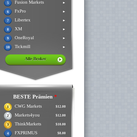
Fusion Markets
►
5
FxPro
►
6
Libertex
►
7
XM
►
8
OneRoyal
►
9
Tickmill
►
10
Alle Broker
BESTE Prämien
*
CWG Markets
$12.00
1
Markets4you
$12.00
2
ThinkMarkets
$10.00
3
FXPRIMUS
$8.00
4