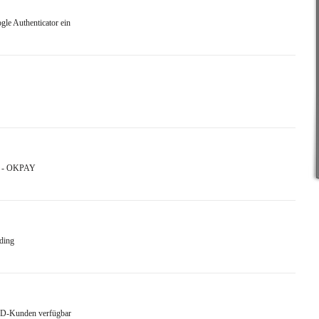
le Authenticator ein
gt - OKPAY
ading
D-Kunden verfügbar