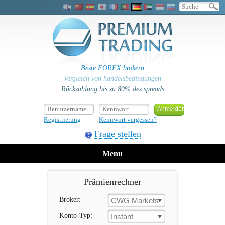
Beste FOREX brokern
Vergleich von handelsbedingungen
Rückzahlung bis zu 80% des spreads
Registrierung
Kennwort vergessen?
Frage stellen
Menu
Prämienrechner
Broker:
CWG Markets
Konto-Typ:
Instant