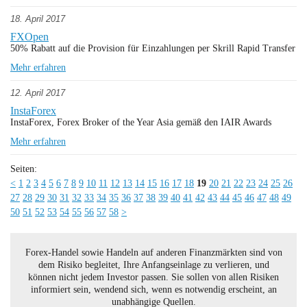
18. April 2017
FXOpen
50% Rabatt auf die Provision für Einzahlungen per Skrill Rapid Transfer
Mehr erfahren
12. April 2017
InstaForex
InstaForex, Forex Broker of the Year Asia gemäß den IAIR Awards
Mehr erfahren
Seiten:
<
1
2
3
4
5
6
7
8
9
10
11
12
13
14
15
16
17
18
19
20
21
22
23
24
25
26
27
28
29
30
31
32
33
34
35
36
37
38
39
40
41
42
43
44
45
46
47
48
49
50
51
52
53
54
55
56
57
58
>
Forex-Handel sowie Handeln auf anderen Finanzmärkten sind von
dem Risiko begleitet, Ihre Anfangseinlage zu verlieren, und
können nicht jedem Investor passen. Sie sollen von allen Risiken
informiert sein, wendend sich, wenn es notwendig erscheint, an
unabhängige Quellen.