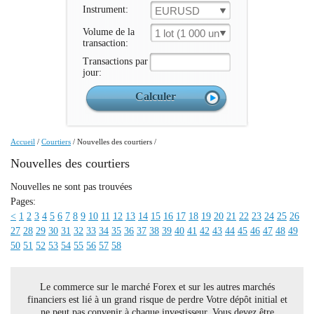
Instrument:
EURUSD
Volume de la
1 lot (1 000 un.)
transaction:
Transactions par
jour:
Accueil
/
Courtiers
/
Nouvelles des courtiers
/
Nouvelles des courtiers
Nouvelles ne sont pas trouvées
Pages:
<
1
2
3
4
5
6
7
8
9
10
11
12
13
14
15
16
17
18
19
20
21
22
23
24
25
26
27
28
29
30
31
32
33
34
35
36
37
38
39
40
41
42
43
44
45
46
47
48
49
50
51
52
53
54
55
56
57
58
Le commerce sur le marché Forex et sur les autres marchés
financiers est lié à un grand risque de perdre Votre dépôt initial et
ne peut pas convenir à chaque investisseur. Vous devez être