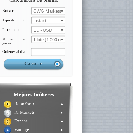
Calculadora de premio
Bróker:
CWG Markets
Tipo de cuenta:
Instant
Instrumento:
EURUSD
Volumen de la
1 lote (1 000 un.)
orden:
Ordenes al día:
Mejores brókeres
RoboForex
►
1
IC Markets
►
2
Exness
►
3
Vantage
►
4