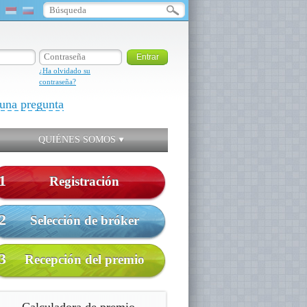
¿Ha olvidado su
contraseña?
una pregunta
QUIÉNES SOMOS
1
Registración
2
Selección de bróker
3
Recepción del premio