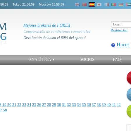
:56:59
Tokyo
21:56:59
Moscow
15:56:59
Mejores brókeres de FOREX
Registración
Comparación de condiciones comerciales
Devolución de hasta el 80% del spread
Hacer 
ANALÍTICA
SOCIOS
FAQ
8
19
20
21
22
23
24
25
26
27
28
29
30
31
32
33
34
35
36
37
38
39
40
41
42
7
58