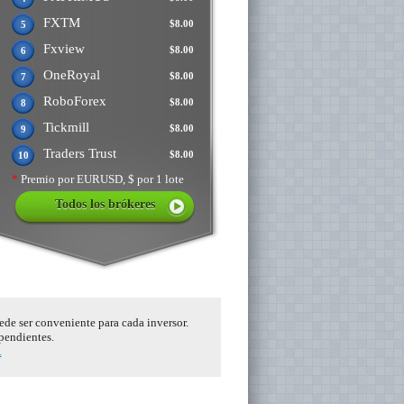
FXTM
$8.00
5
Fxview
$8.00
6
OneRoyal
$8.00
7
RoboForex
$8.00
8
Tickmill
$8.00
9
Traders Trust
$8.00
10
*
Premio por EURUSD, $ por 1 lote
Todos los brókeres
ede ser conveniente para cada inversor.
ependientes.
.