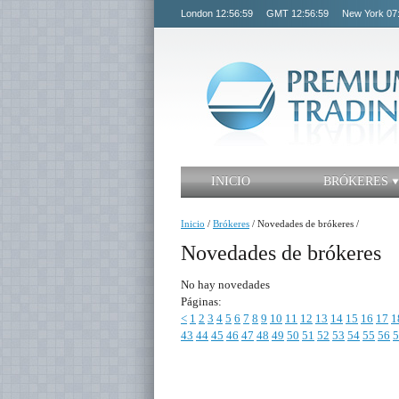
London
12:56:59
GMT
12:56:59
New York
07
INICIO
BRÓKERES
Inicio
/
Brókeres
/
Novedades de brókeres
/
Novedades de brókeres
No hay novedades
Páginas:
<
1
2
3
4
5
6
7
8
9
10
11
12
13
14
15
16
17
1
43
44
45
46
47
48
49
50
51
52
53
54
55
56
5