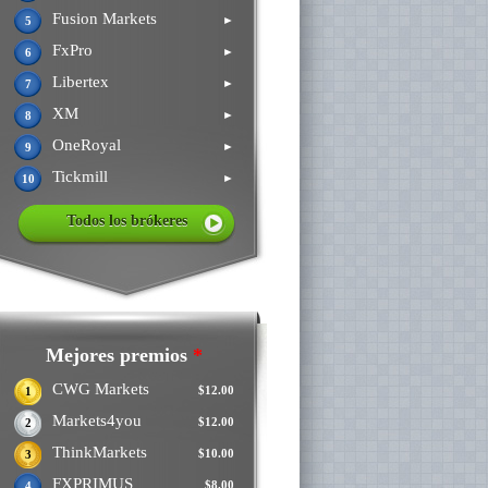
Fusion Markets
►
5
FxPro
►
6
Libertex
►
7
XM
►
8
OneRoyal
►
9
Tickmill
►
10
Todos los brókeres
Mejores premios
*
CWG Markets
$12.00
1
Markets4you
$12.00
2
ThinkMarkets
$10.00
3
FXPRIMUS
$8.00
4