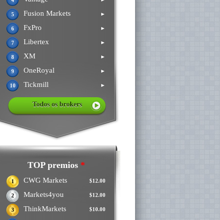
4
Fusion Markets
►
5
FxPro
►
6
Libertex
►
7
XM
►
8
OneRoyal
►
9
Tickmill
►
10
Todos os brokers
TOP premios
*
CWG Markets
$12.00
1
Markets4you
$12.00
2
ThinkMarkets
$10.00
3