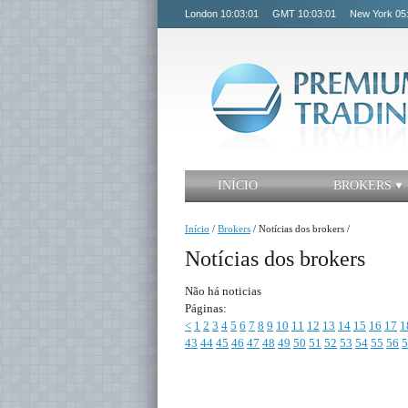
London
10:03:01
GMT
10:03:01
New York
05
INÍCIO
BROKERS
Início
/
Brokers
/
Notícias dos brokers
/
Notícias dos brokers
Não há noticias
Páginas:
<
1
2
3
4
5
6
7
8
9
10
11
12
13
14
15
16
17
1
43
44
45
46
47
48
49
50
51
52
53
54
55
56
5