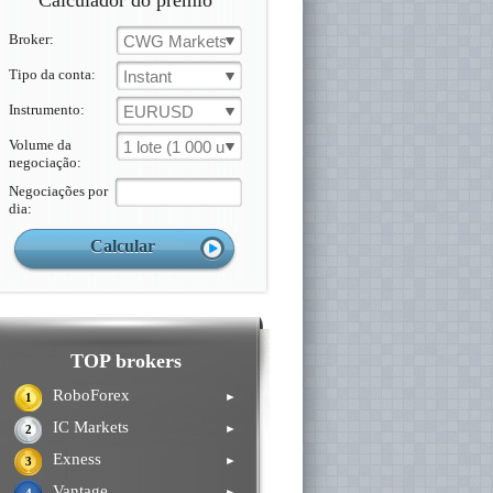
Calculador do prémio
Broker:
CWG Markets
Tipo da conta:
Instant
Instrumento:
EURUSD
Volume da
1 lote (1 000 un.)
negociação:
Negociações por
dia:
TOP brokers
RoboForex
►
1
IC Markets
►
2
Exness
►
3
Vantage
►