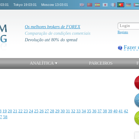
:03:01
Tokyo
19:03:01
Moscow
13:03:01
Os melhores brokers de FOREX
Registo
Comparação de condições comerciais
Devolução até 80% do spread
Fazer 
ANALÍTICA
PARCEIROS
8
19
20
21
22
23
24
25
26
27
28
29
30
31
32
33
34
35
36
37
38
39
40
41
42
7
58