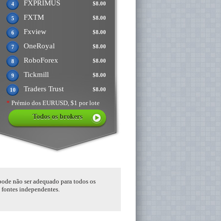
FXPRIMUS
$8.00
4
FXTM
$8.00
5
Fxview
$8.00
6
OneRoyal
$8.00
7
RoboForex
$8.00
8
Tickmill
$8.00
9
Traders Trust
$8.00
10
*
Prémio dos EURUSD, $1 por lote
Todos os brokers
 pode não ser adequado para todos os
s fontes independentes.