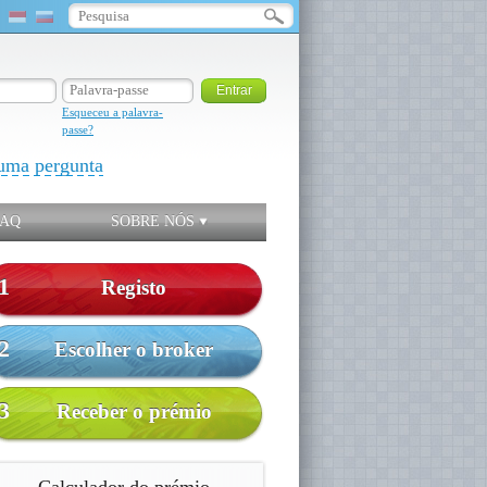
Esqueceu a palavra-
passe?
uma pergunta
FAQ
SOBRE NÓS
1
Registo
2
Escolher o broker
3
Receber o prémio