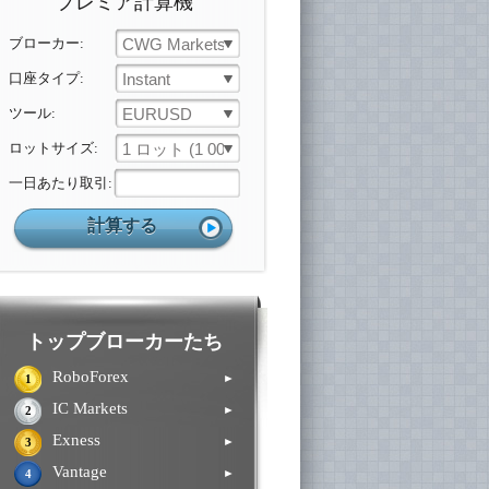
プレミア計算機
ブローカー:
CWG Markets
口座タイプ:
Instant
ツール:
EURUSD
ロットサイズ:
1 ロット (1 000 ユニット)
一日あたり取引:
トップブローカーたち
RoboForex
►
1
IC Markets
►
2
Exness
►
3
Vantage
►
4