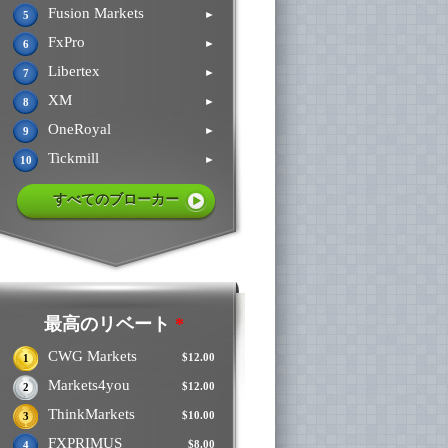
Fusion Markets
►
5
FxPro
►
6
Libertex
►
7
XM
►
8
OneRoyal
►
9
Tickmill
►
10
すべてのブローカー
最高のリベート
*
CWG Markets
$12.00
1
Markets4you
$12.00
2
ThinkMarkets
$10.00
3
FXPRIMUS
$8.00
4