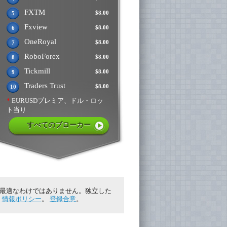
FXTM
$8.00
5
Fxview
$8.00
6
OneRoyal
$8.00
7
RoboForex
$8.00
8
Tickmill
$8.00
9
Traders Trust
$8.00
10
*
EURUSDプレミア、ドル・ロッ
ト当り
すべてのブローカー
に最適なわけではありません。独立した
。
情報ポリシー
。
登録合意
。