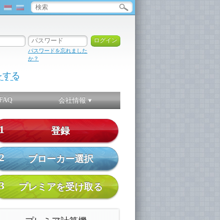
パスワードを忘れました
か？
をする
FAQ
会社情報
1
登録
2
ブローカー選択
3
プレミアを受け取る