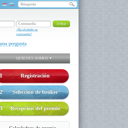
¿Ha olvidado su
contraseña?
una pregunta
QUIÉNES SOMOS
1
Registración
2
Selección de bróker
3
Recepción del premio