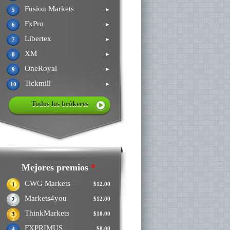
Fusion Markets
►
5
FxPro
►
6
Libertex
►
7
XM
►
8
OneRoyal
►
9
Tickmill
►
10
Todos los brókeres
Mejores premios
*
CWG Markets
$12.00
1
Markets4you
$12.00
2
ThinkMarkets
$10.00
3
FXPRIMUS
$8.00
4