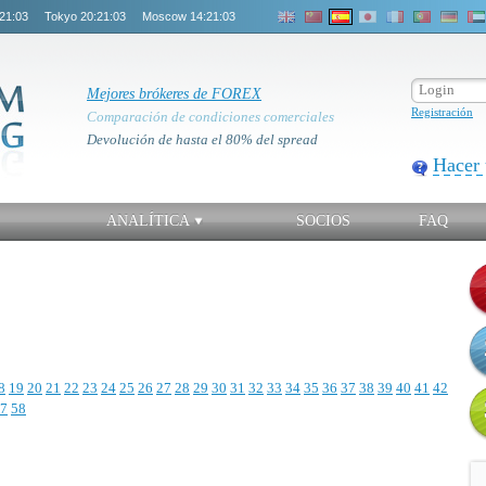
21:03
Tokyo
20:21:03
Moscow
14:21:03
Mejores brókeres de FOREX
Registración
Comparación de condiciones comerciales
Devolución de hasta el 80% del spread
Hacer 
ANALÍTICA
SOCIOS
FAQ
8
19
20
21
22
23
24
25
26
27
28
29
30
31
32
33
34
35
36
37
38
39
40
41
42
7
58