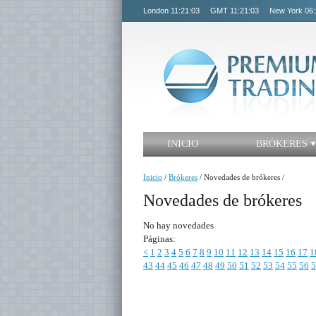
London
11:21:03
GMT
11:21:03
New York
06:
INICIO
BRÓKERES
Inicio
/
Brókeres
/
Novedades de brókeres
/
Novedades de brókeres
No hay novedades
Páginas:
<
1
2
3
4
5
6
7
8
9
10
11
12
13
14
15
16
17
1
43
44
45
46
47
48
49
50
51
52
53
54
55
56
5