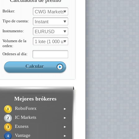
Calculadora de premio
Bróker:
CWG Markets
Tipo de cuenta:
Instant
Instrumento:
EURUSD
Volumen de la
1 lote (1 000 un.)
orden:
Ordenes al día:
Mejores brókeres
RoboForex
►
1
IC Markets
►
2
Exness
►
3
Vantage
►
4