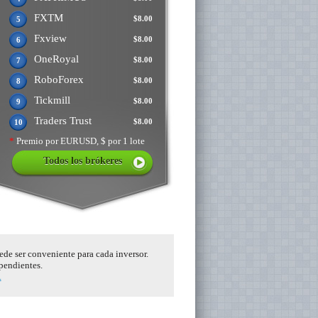
FXTM
$8.00
5
Fxview
$8.00
6
OneRoyal
$8.00
7
RoboForex
$8.00
8
Tickmill
$8.00
9
Traders Trust
$8.00
10
*
Premio por EURUSD, $ por 1 lote
Todos los brókeres
ede ser conveniente para cada inversor.
ependientes.
.