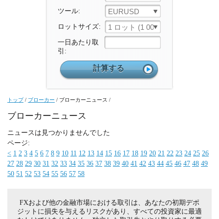
ツール:
EURUSD
ロットサイズ:
1 ロット (1 000 ユニット)
一日あたり取
引:
トップ
/
ブローカー
/
ブローカーニュース
/
ブローカーニュース
ニュースは見つかりませんでした
ページ:
<
1
2
3
4
5
6
7
8
9
10
11
12
13
14
15
16
17
18
19
20
21
22
23
24
25
26
27
28
29
30
31
32
33
34
35
36
37
38
39
40
41
42
43
44
45
46
47
48
49
50
51
52
53
54
55
56
57
58
FXおよび他の金融市場における取引は、あなたの初期デポ
ジットに損失を与えるリスクがあり、すべての投資家に最適