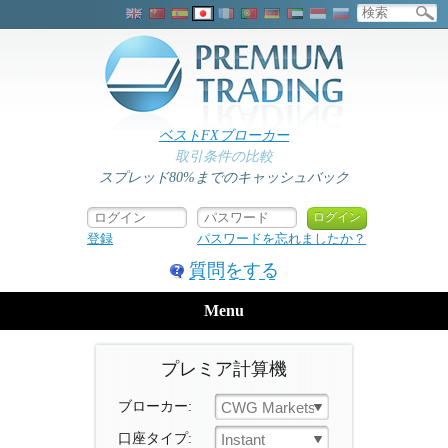
ベストFXブローカー
取引条件の比較
スプレッド80%までのキャッシュバック
登録
パスワードを忘れましたか？
質問をする
Menu
プレミア計算機
ブローカー:
CWG Markets
口座タイプ:
Instant