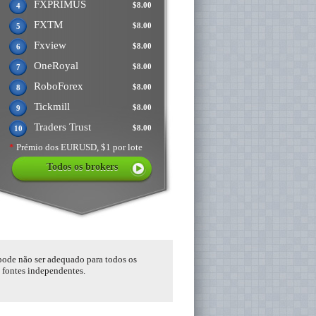
FXPRIMUS
$8.00
4
FXTM
$8.00
5
Fxview
$8.00
6
OneRoyal
$8.00
7
RoboForex
$8.00
8
Tickmill
$8.00
9
Traders Trust
$8.00
10
*
Prémio dos EURUSD, $1 por lote
Todos os brokers
 pode não ser adequado para todos os
s fontes independentes.