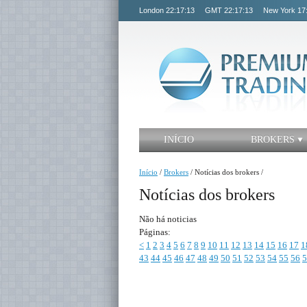
London
22:17:13
GMT
22:17:13
New York
17
INÍCIO
BROKERS
Início
/
Brokers
/
Notícias dos brokers
/
Notícias dos brokers
Não há noticias
Páginas:
<
1
2
3
4
5
6
7
8
9
10
11
12
13
14
15
16
17
1
43
44
45
46
47
48
49
50
51
52
53
54
55
56
5