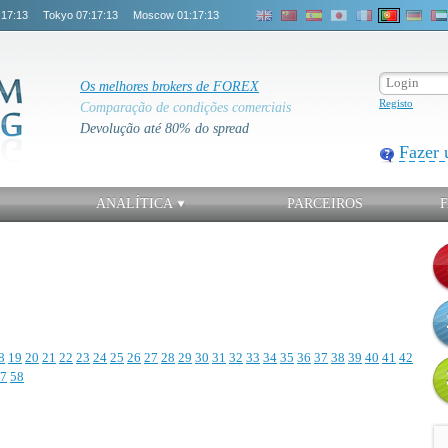
:17:13
Tokyo
07:17:13
Moscow
01:17:13
Os melhores brokers de FOREX
Registo
Comparação de condições comerciais
Devolução até 80% do spread
Fazer 
ANALÍTICA
PARCEIROS
8
19
20
21
22
23
24
25
26
27
28
29
30
31
32
33
34
35
36
37
38
39
40
41
42
7
58