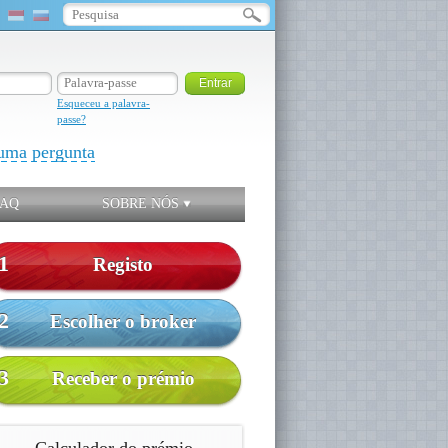
Esqueceu a palavra-
passe?
uma pergunta
FAQ
SOBRE NÓS
1
Registo
2
Escolher o broker
3
Receber o prémio