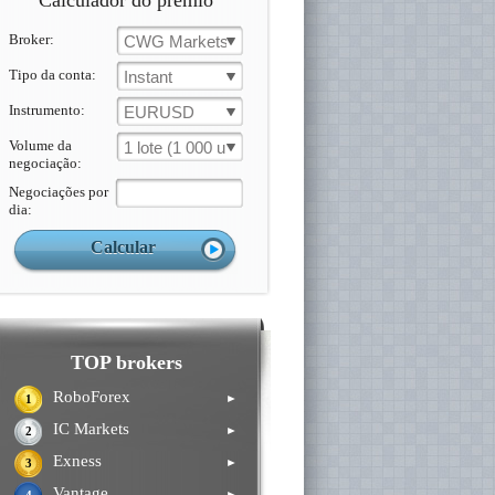
Calculador do prémio
Broker:
CWG Markets
Tipo da conta:
Instant
Instrumento:
EURUSD
Volume da
1 lote (1 000 un.)
negociação:
Negociações por
dia:
TOP brokers
RoboForex
►
1
IC Markets
►
2
Exness
►
3
Vantage
►