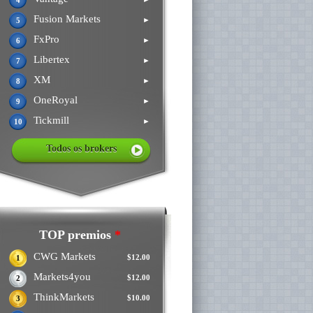
4
Fusion Markets
►
5
FxPro
►
6
Libertex
►
7
XM
►
8
OneRoyal
►
9
Tickmill
►
10
Todos os brokers
TOP premios
*
CWG Markets
$12.00
1
Markets4you
$12.00
2
ThinkMarkets
$10.00
3