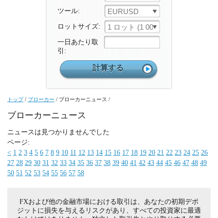
ツール:
EURUSD
ロットサイズ:
1 ロット (1 000 ユニット)
一日あたり取
引:
トップ
/
ブローカー
/
ブローカーニュース
/
ブローカーニュース
ニュースは見つかりませんでした
ページ:
<
1
2
3
4
5
6
7
8
9
10
11
12
13
14
15
16
17
18
19
20
21
22
23
24
25
26
27
28
29
30
31
32
33
34
35
36
37
38
39
40
41
42
43
44
45
46
47
48
49
50
51
52
53
54
55
56
57
58
FXおよび他の金融市場における取引は、あなたの初期デポ
ジットに損失を与えるリスクがあり、すべての投資家に最適