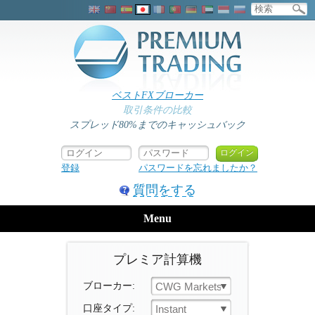
ベストFXブローカー
取引条件の比較
スプレッド80%までのキャッシュバック
登録
パスワードを忘れましたか？
質問をする
Menu
プレミア計算機
ブローカー:
CWG Markets
口座タイプ:
Instant