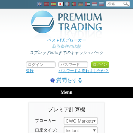
ベストFXブローカー
取引条件の比較
スプレッド80%までのキャッシュバック
登録
パスワードを忘れましたか？
質問をする
Menu
プレミア計算機
ブローカー:
CWG Markets
口座タイプ:
Instant