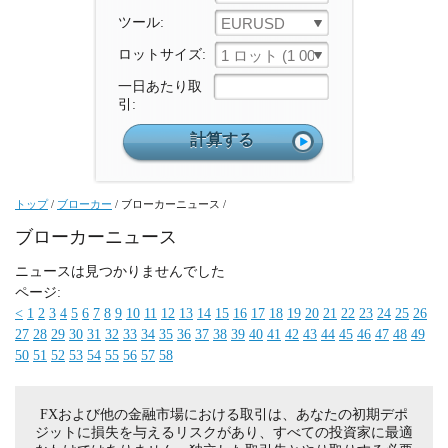
ツール:
EURUSD
ロットサイズ:
1 ロット (1 000 ユニット)
一日あたり取
引:
トップ
/
ブローカー
/
ブローカーニュース
/
ブローカーニュース
ニュースは見つかりませんでした
ページ:
<
1
2
3
4
5
6
7
8
9
10
11
12
13
14
15
16
17
18
19
20
21
22
23
24
25
26
27
28
29
30
31
32
33
34
35
36
37
38
39
40
41
42
43
44
45
46
47
48
49
50
51
52
53
54
55
56
57
58
FXおよび他の金融市場における取引は、あなたの初期デポ
ジットに損失を与えるリスクがあり、すべての投資家に最適