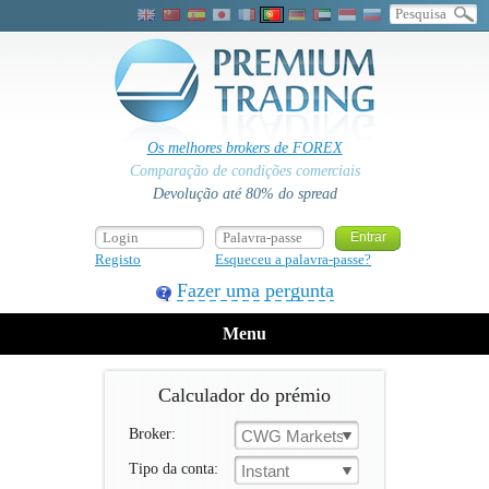
Os melhores brokers de FOREX
Comparação de condições comerciais
Devolução até 80% do spread
Registo
Esqueceu a palavra-passe?
Fazer uma pergunta
Menu
Calculador do prémio
Broker:
CWG Markets
Tipo da conta:
Instant