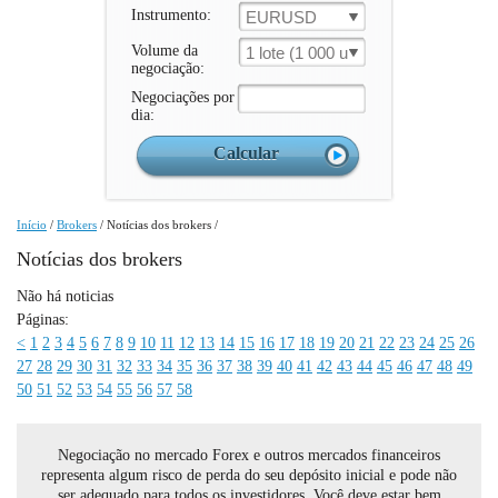
Instrumento:
EURUSD
Volume da
1 lote (1 000 un.)
negociação:
Negociações por
dia:
Início
/
Brokers
/
Notícias dos brokers
/
Notícias dos brokers
Não há noticias
Páginas:
<
1
2
3
4
5
6
7
8
9
10
11
12
13
14
15
16
17
18
19
20
21
22
23
24
25
26
27
28
29
30
31
32
33
34
35
36
37
38
39
40
41
42
43
44
45
46
47
48
49
50
51
52
53
54
55
56
57
58
Negociação no mercado Forex e outros mercados financeiros
representa algum risco de perda do seu depósito inicial e pode não
ser adequado para todos os investidores. Você deve estar bem