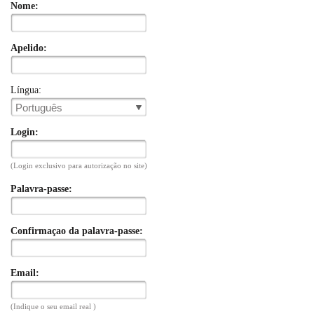
Nome:
Apelido:
Língua:
Português
Login:
(Login exclusivo para autorização no site)
Palavra-passe:
Confirmaçao da palavra-passe:
Email:
(Indique o seu email real )