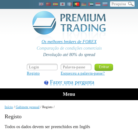
Os melhores brokers de FOREX
Comparação de condições comerciais
Devolução até 80% do spread
Registo
Esqueceu a palavra-passe?
Fazer uma pergunta
Menu
Início
/
Gabinete pessoal
/
Registo
/
Registo
Todos os dados devem ser preenchidos em Inglês