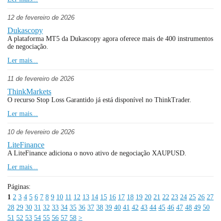
12 de fevereiro de 2026
Dukascopy
A plataforma MT5 da Dukascopy agora oferece mais de 400 instrumentos
de negociação.
Ler mais...
11 de fevereiro de 2026
ThinkMarkets
O recurso Stop Loss Garantido já está disponível no ThinkTrader.
Ler mais...
10 de fevereiro de 2026
LiteFinance
A LiteFinance adiciona o novo ativo de negociação XAUPUSD.
Ler mais...
Páginas:
1
2
3
4
5
6
7
8
9
10
11
12
13
14
15
16
17
18
19
20
21
22
23
24
25
26
27
28
29
30
31
32
33
34
35
36
37
38
39
40
41
42
43
44
45
46
47
48
49
50
51
52
53
54
55
56
57
58
>