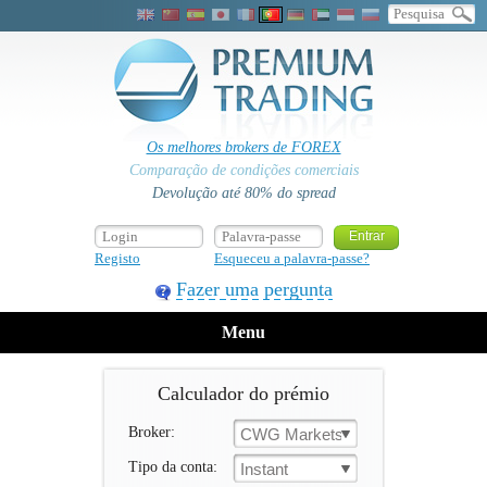
Os melhores brokers de FOREX
Comparação de condições comerciais
Devolução até 80% do spread
Registo
Esqueceu a palavra-passe?
Fazer uma pergunta
Menu
Calculador do prémio
Broker:
CWG Markets
Tipo da conta:
Instant