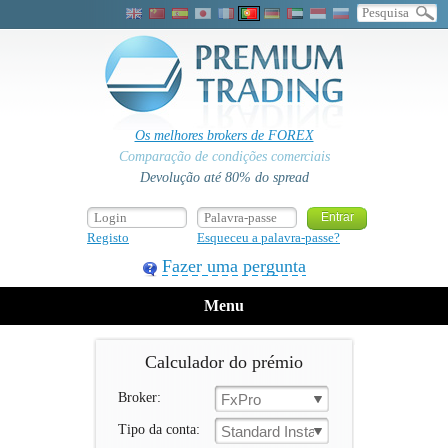
Os melhores brokers de FOREX
Comparação de condições comerciais
Devolução até 80% do spread
Registo
Esqueceu a palavra-passe?
Fazer uma pergunta
Menu
Calculador do prémio
Broker:
FxPro
Tipo da conta:
Standard Instant (+Fixed)