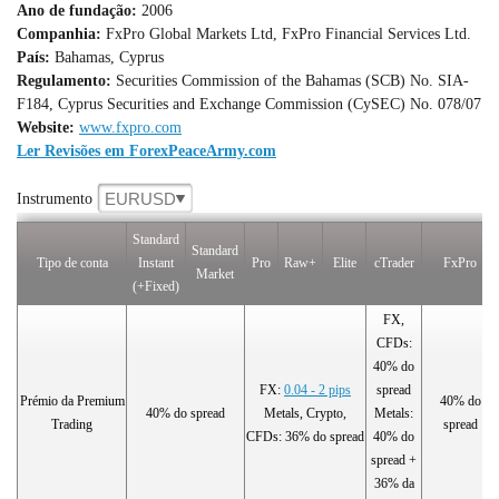
Ano de fundação:
2006
Companhia:
FxPro Global Markets Ltd, FxPro Financial Services Ltd.
País:
Bahamas, Cyprus
Regulamento:
Securities Commission of the Bahamas (SCB) No. SIA-
F184, Cyprus Securities and Exchange Commission (CySEC) No. 078/07
Website:
www.fxpro.com
Ler Revisões em ForexPeaceArmy.com
EURUSD
Instrumento
Standard
Standard
Tipo de conta
Instant
Pro
Raw+
Elite
cTrader
FxPro
Market
(+Fixed)
FX,
CFDs:
40% do
FX:
0.04 - 2 pips
spread
Prémio da Premium
40% do
40% do spread
Metals, Crypto,
Metals:
Trading
spread
CFDs: 36% do spread
40% do
spread +
36% da