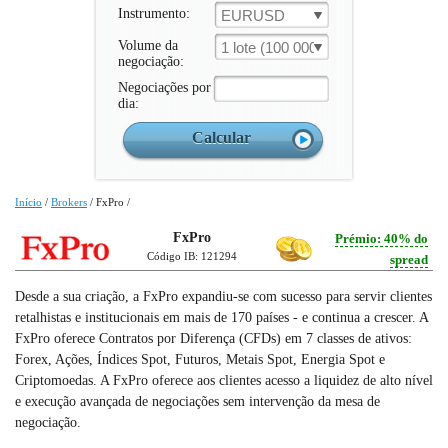
Instrumento:
EURUSD
Volume da
1 lote (100 000 un.)
negociação:
Negociações por
dia:
Início
/
Brokers
/
FxPro
/
FxPro
Prémio: 40% do
Código IB: 121294
spread
Desde a sua criação, a FxPro expandiu-se com sucesso para servir clientes
retalhistas e institucionais em mais de 170 países - e continua a crescer. A
FxPro oferece Contratos por Diferença (CFDs) em 7 classes de ativos:
Forex, Ações, Índices Spot, Futuros, Metais Spot, Energia Spot e
Criptomoedas. A FxPro oferece aos clientes acesso a liquidez de alto nível
e execução avançada de negociações sem intervenção da mesa de
negociação.