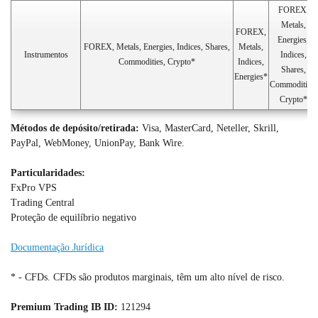
FOREX,
Metals,
FOREX,
Energies,
FOREX, Metals, Energies, Indices, Shares,
Metals,
Instrumentos
Indices,
Commodities, Crypto*
Indices,
Shares,
Energies*
Commodities,
Crypto*
Métodos de depósito/retirada:
Visa, MasterCard, Neteller, Skrill,
PayPal, WebMoney, UnionPay, Bank Wire.
Particularidades:
FxPro VPS
Trading Central
Proteção de equilíbrio negativo
Documentação Jurídica
* - CFDs. CFDs são produtos marginais, têm um alto nível de risco.
Premium Trading IB ID:
121294