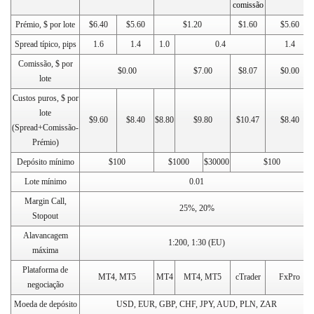
comissão
Prémio, $ por lote
$6.40
$5.60
$1.20
$1.60
$5.60
Spread típico, pips
1.6
1.4
1.0
0.4
1.4
Comissão, $ por
$0.00
$7.00
$8.07
$0.00
lote
Custos puros, $ por
lote
$9.60
$8.40
$8.80
$9.80
$10.47
$8.40
(Spread+Comissão-
Prémio)
Depósito mínimo
$100
$1000
$30000
$100
Lote mínimo
0.01
Margin Call,
25%, 20%
Stopout
Alavancagem
1:200, 1:30 (EU)
máxima
Plataforma de
MT4, MT5
MT4
MT4, MT5
сTrader
FxPro
negociação
Moeda de depósito
USD, EUR, GBP, CHF, JPY, AUD, PLN, ZAR