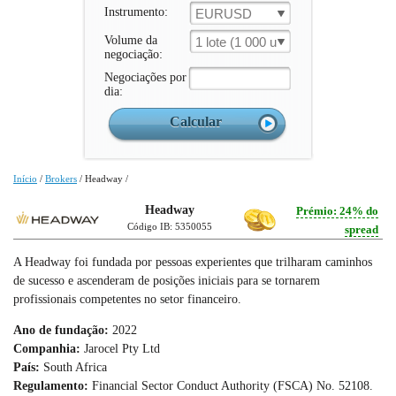
Instrumento:
EURUSD
Volume da
1 lote (1 000 un.)
negociação:
Negociações por
dia:
Início
/
Brokers
/
Headway
/
Headway
Prémio: 24% do
Código IB: 5350055
spread
A Headway foi fundada por pessoas experientes que trilharam caminhos
de sucesso e ascenderam de posições iniciais para se tornarem
profissionais competentes no setor financeiro.
Ano de fundação:
2022
Companhia:
Jarocel Pty Ltd
País:
South Africa
Regulamento:
Financial Sector Conduct Authority (FSCA) No. 52108.