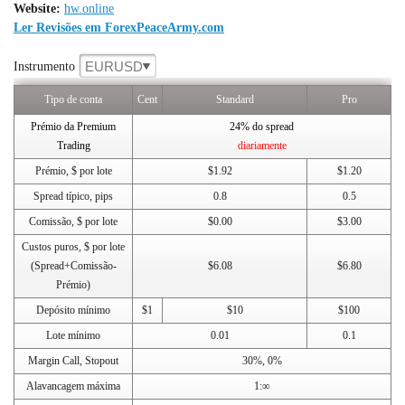
Website:
hw.online
Ler Revisões em ForexPeaceArmy.com
EURUSD
Instrumento
Tipo de conta
Cent
Standard
Pro
Prémio da Premium
24% do spread
Trading
diariamente
Prémio, $ por lote
$1.92
$1.20
Spread típico, pips
0.8
0.5
Comissão, $ por lote
$0.00
$3.00
Custos puros, $ por lote
(Spread+Comissão-
$6.08
$6.80
Prémio)
Depósito mínimo
$1
$10
$100
Lote mínimo
0.01
0.1
Margin Call, Stopout
30%, 0%
Alavancagem máxima
1:∞