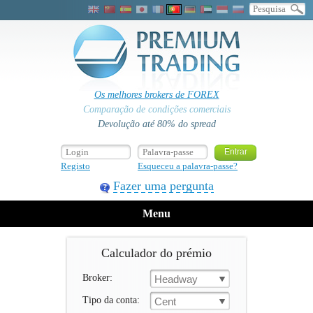
Os melhores brokers de FOREX
Comparação de condições comerciais
Devolução até 80% do spread
Registo
Esqueceu a palavra-passe?
Fazer uma pergunta
Menu
Calculador do prémio
Broker:
Headway
Tipo da conta:
Cent