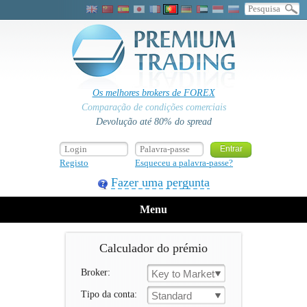
Os melhores brokers de FOREX
Comparação de condições comerciais
Devolução até 80% do spread
Registo
Esqueceu a palavra-passe?
Fazer uma pergunta
Menu
Calculador do prémio
Broker:
Key to Markets
Tipo da conta:
Standard