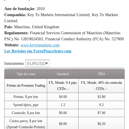
Ano de fundação:
2010
Companhia:
Key To Markets International Limited, Key To Markets
Limited
País:
Mauritius, United Kingdom
Regulamento:
Financial Services Commission of Mauritius (Mauritius
FSC) No. GB19024503, Financial Conduct Authority (FCA) No. 527809
Website:
www.keytomarkets.com
Ler Revisões em ForexPeaceArmy.com
EURUSD
Instrumento
Tipo de conta
Standard
PRO
FX, Metals: 0.4 pips
FX, Metals: 40% da comissão
Prémio da Premium Trading
CFDs: -
CFDs: -
Prémio, $ por lote
$4.00
$2.80
Spread típico, pips
1.2
0.2
Comissão, $ por lote
$0.00
$7.00
Custos puros, $ por lote
$8.00
$6.20
(Spread+Comissão-Prémio)