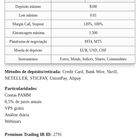
Depósito mínimo
$100
Lote mínimo
0.01
Margin Call, Stopout
120%, 100%
Alavancagem máxima
1:500
Plataforma de negociação
MT4, MT5
Moeda de depósito
EUR, USD, CHF
Instrumentos
Forex, Metals, Indices, Shares, Commodities
Métodos de depósito/retirada:
Credit Card, Bank Wire, Skrill,
NETELLER, STICPAY, UnionPay, Alipay
Particularidades:
Contas PAMM
0,5% de juros anuais
VPS grátis
Análise diária
Webinars
Premium Trading IB ID:
2791