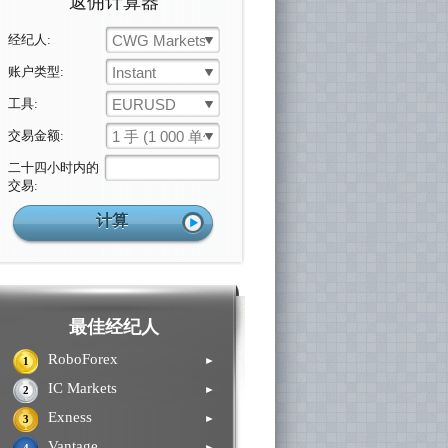
返佣计算器
经纪人:
CWG Markets
账户类型:
Instant
工具:
EURUSD
交易金额:
1 手 (1 000 单位)
二十四小时内的
交易:
最佳经纪人
RoboForex
►
1
IC Markets
►
2
Exness
►
3
Vantage
►