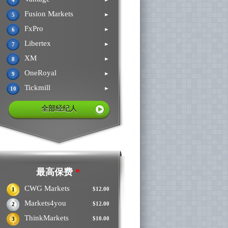
4
Fusion Markets
►
5
FxPro
►
6
Libertex
►
7
XM
►
8
OneRoyal
►
9
Tickmill
►
10
全部经纪人
最高保费
*
CWG Markets
$12.00
1
Markets4you
$12.00
2
ThinkMarkets
$10.00
3