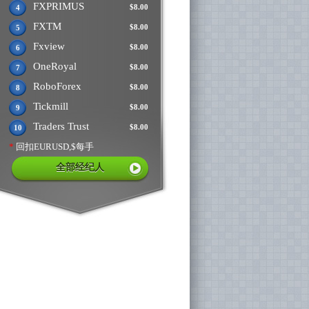
FXPRIMUS
$8.00
4
FXTM
$8.00
5
Fxview
$8.00
6
OneRoyal
$8.00
7
RoboForex
$8.00
8
Tickmill
$8.00
9
Traders Trust
$8.00
10
*
回扣EURUSD,$每手
全部经纪人