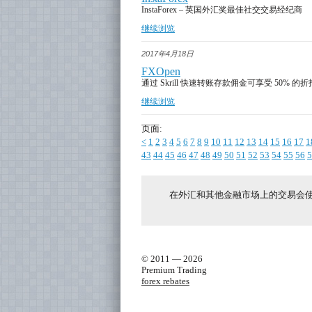
InstaForex – 英国外汇奖最佳社交交易经纪商
继续浏览
2017年4月18日
FXOpen
通过 Skrill 快速转账存款佣金可享受 50% 的折
继续浏览
页面:
<
1
2
3
4
5
6
7
8
9
10
11
12
13
14
15
16
17
1
43
44
45
46
47
48
49
50
51
52
53
54
55
56
5
在外汇和其他金融市场上的交易会
© 2011 — 2026
Premium Trading
forex rebates