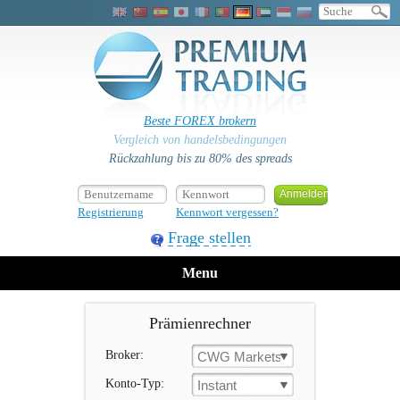
Beste FOREX brokern
Vergleich von handelsbedingungen
Rückzahlung bis zu 80% des spreads
Registrierung
Kennwort vergessen?
Frage stellen
Menu
Prämienrechner
Broker:
CWG Markets
Konto-Typ:
Instant