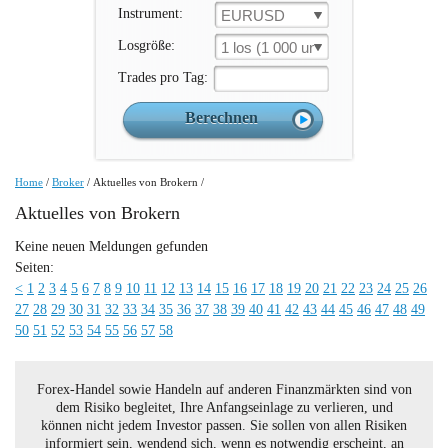
Instrument:
EURUSD
Losgröße:
1 los (1 000 un.)
Trades pro Tag:
Home
/
Broker
/
Aktuelles von Brokern
/
Aktuelles von Brokern
Keine neuen Meldungen gefunden
Seiten:
<
1
2
3
4
5
6
7
8
9
10
11
12
13
14
15
16
17
18
19
20
21
22
23
24
25
26
27
28
29
30
31
32
33
34
35
36
37
38
39
40
41
42
43
44
45
46
47
48
49
50
51
52
53
54
55
56
57
58
Forex-Handel sowie Handeln auf anderen Finanzmärkten sind von
dem Risiko begleitet, Ihre Anfangseinlage zu verlieren, und
können nicht jedem Investor passen. Sie sollen von allen Risiken
informiert sein, wendend sich, wenn es notwendig erscheint, an