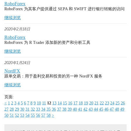
RoboForex
RoboForex 为其客户提供通过 SEPA 和 SWIFT 进行银行转账的访问
继续浏览
2020年2月18日
RoboForex
RoboForex 为 R Trader 添加新的资产和分析工具
继续浏览
2020年1月24日
NordFX
跟单交易：用于盈利交易和投资的另一种 NordFX 服务
继续浏览
页面:
<
1
2
3
4
5
6
7
8
9
10
11
12
13
14
15
16
17
18
19
20
21
22
23
24
25
26
27
28
29
30
31
32
33
34
35
36
37
38
39
40
41
42
43
44
45
46
47
48
49
50
51
52
53
54
55
56
57
58
>