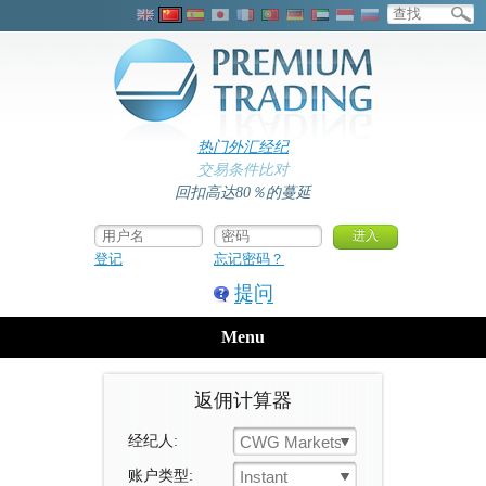
热门外汇经纪
交易条件比对
回扣高达80％的蔓延
登记
忘记密码？
提问
Menu
返佣计算器
经纪人:
CWG Markets
账户类型:
Instant