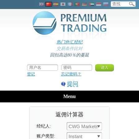
热门外汇经纪
交易条件比对
回扣高达80％的蔓延
登记
忘记密码？
提问
Menu
返佣计算器
经纪人:
CWG Markets
账户类型:
Instant