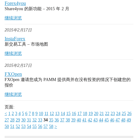
Forex4you
Share4you 的新功能 – 2015 年 2 月
继续浏览
2015年2月17日
InstaForex
新交易工具 – 市场地图
继续浏览
2015年2月17日
FXOpen
FXOpen 邀请您成为 PAMM 提供商并在没有投资的情况下创建您的
报价
继续浏览
页面:
<
1
2
3
4
5
6
7
8
9
10
11
12
13
14
15
16
17
18
19
20
21
22
23
24
25
26
27
28
29
30
31
32
33
34
35
36
37
38
39
40
41
42
43
44
45
46
47
48
49
50
51
52
53
54
55
56
57
58
>