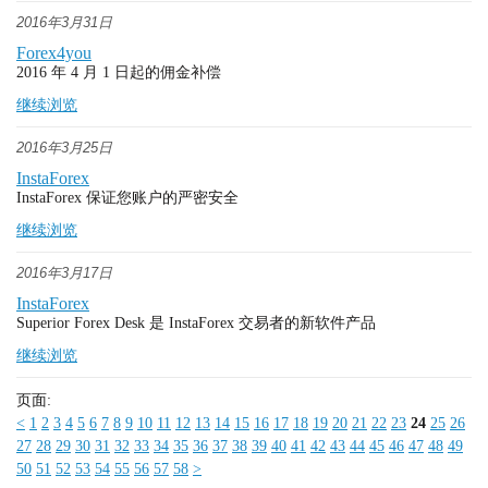
2016年3月31日
Forex4you
2016 年 4 月 1 日起的佣金补偿
继续浏览
2016年3月25日
InstaForex
InstaForex 保证您账户的严密安全
继续浏览
2016年3月17日
InstaForex
Superior Forex Desk 是 InstaForex 交易者的新软件产品
继续浏览
页面:
<
1
2
3
4
5
6
7
8
9
10
11
12
13
14
15
16
17
18
19
20
21
22
23
24
25
26
27
28
29
30
31
32
33
34
35
36
37
38
39
40
41
42
43
44
45
46
47
48
49
50
51
52
53
54
55
56
57
58
>