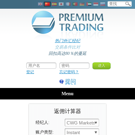
热门外汇经纪
交易条件比对
回扣高达80％的蔓延
登记
忘记密码？
提问
Menu
返佣计算器
经纪人:
CWG Markets
账户类型:
Instant