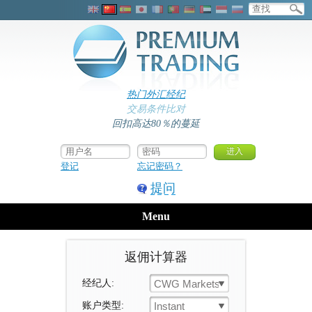
热门外汇经纪
交易条件比对
回扣高达80％的蔓延
登记
忘记密码？
提问
Menu
返佣计算器
经纪人:
CWG Markets
账户类型:
Instant