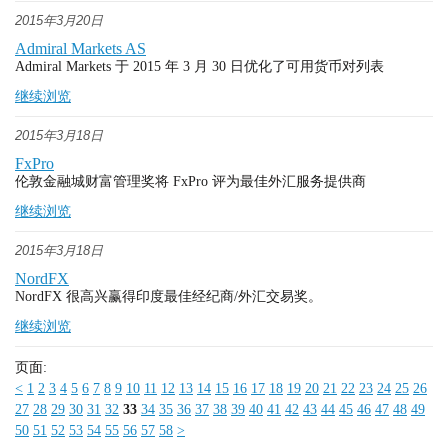
2015年3月20日
Admiral Markets AS
Admiral Markets 于 2015 年 3 月 30 日优化了可用货币对列表
继续浏览
2015年3月18日
FxPro
伦敦金融城财富管理奖将 FxPro 评为最佳外汇服务提供商
继续浏览
2015年3月18日
NordFX
NordFX 很高兴赢得印度最佳经纪商/外汇交易奖。
继续浏览
页面:
<
1
2
3
4
5
6
7
8
9
10
11
12
13
14
15
16
17
18
19
20
21
22
23
24
25
26
27
28
29
30
31
32
33
34
35
36
37
38
39
40
41
42
43
44
45
46
47
48
49
50
51
52
53
54
55
56
57
58
>