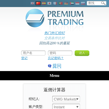
热门外汇经纪
交易条件比对
回扣高达80％的蔓延
登记
忘记密码？
提问
Menu
返佣计算器
经纪人:
CWG Markets
账户类型:
Instant