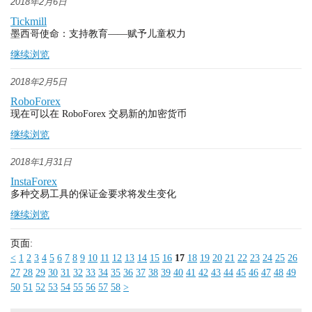
2018年2月6日
Tickmill
墨西哥使命：支持教育——赋予儿童权力
继续浏览
2018年2月5日
RoboForex
现在可以在 RoboForex 交易新的加密货币
继续浏览
2018年1月31日
InstaForex
多种交易工具的保证金要求将发生变化
继续浏览
页面:
<
1
2
3
4
5
6
7
8
9
10
11
12
13
14
15
16
17
18
19
20
21
22
23
24
25
26
27
28
29
30
31
32
33
34
35
36
37
38
39
40
41
42
43
44
45
46
47
48
49
50
51
52
53
54
55
56
57
58
>