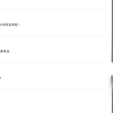
交易澳大利亚蓝筹股！
家和新奖金
e