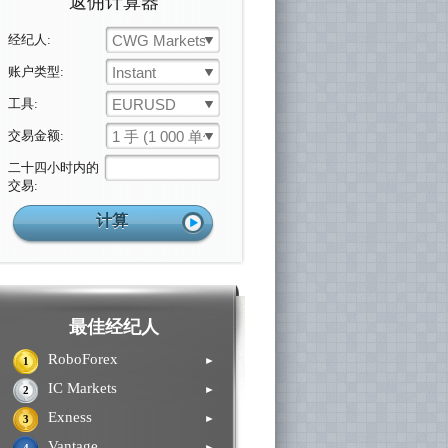
返佣计算器
经纪人:
CWG Markets
账户类型:
Instant
工具:
EURUSD
交易金额:
1 手 (1 000 单位)
二十四小时内的
交易:
最佳经纪人
RoboForex
►
1
IC Markets
►
2
Exness
►
3
Vantage
►