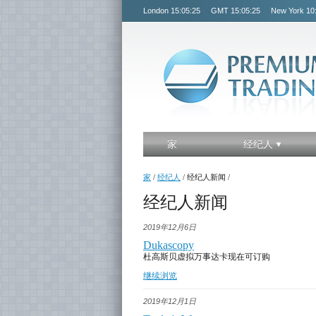
London
15:05:26
GMT
15:05:26
New York
10
家
经纪人
家
/
经纪人
/
经纪人新闻
/
经纪人新闻
2019年12月6日
Dukascopy
杜高斯贝虚拟万事达卡现在可订购
继续浏览
2019年12月1日