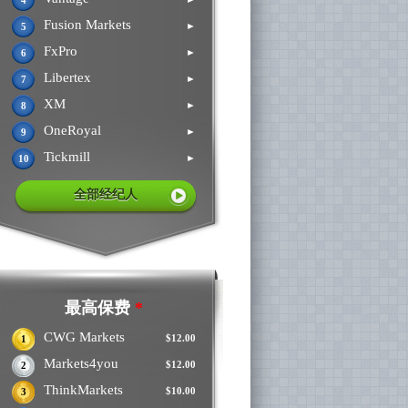
4
Fusion Markets
►
5
FxPro
►
6
Libertex
►
7
XM
►
8
OneRoyal
►
9
Tickmill
►
10
全部经纪人
最高保费
*
CWG Markets
$12.00
1
Markets4you
$12.00
2
ThinkMarkets
$10.00
3