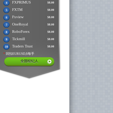
FXPRIMUS
$8.00
4
FXTM
$8.00
5
Fxview
$8.00
6
OneRoyal
$8.00
7
RoboForex
$8.00
8
Tickmill
$8.00
9
Traders Trust
$8.00
10
*
回扣EURUSD,$每手
全部经纪人