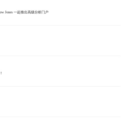
ity 和 Dow Jones 一起推出高级分析门户
约！