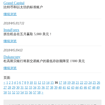
Grand Capital
比特币和以太坊的标准账户
继续浏览
2018年5月17日
InstaForex
抓住机会在五月赢取 5,000 美元！
继续浏览
2018年5月4日
Dukascopy
杜高斯贝银行将新交易账户的最低存款额降至 1'000 美元
继续浏览
页面:
<
1
2
3
4
5
6
7
8
9
10
11
12
13
14
15
16
17
18
19
20
21
22
23
24
25
26
27
28
29
30
31
32
33
34
35
36
37
38
39
40
41
42
43
44
45
46
47
48
49
50
51
52
53
54
55
56
57
58
>