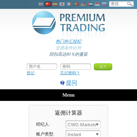
热门外汇经纪
交易条件比对
回扣高达80％的蔓延
登记
忘记密码？
提问
Menu
返佣计算器
经纪人:
CWG Markets
账户类型:
Instant