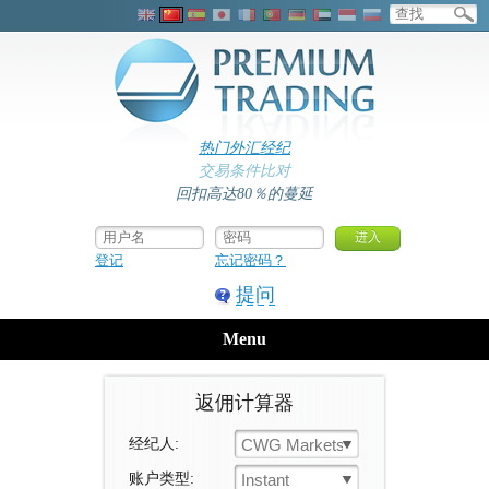
热门外汇经纪
交易条件比对
回扣高达80％的蔓延
登记
忘记密码？
提问
Menu
返佣计算器
经纪人:
CWG Markets
账户类型:
Instant