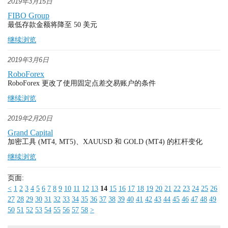
2019年3月15日
FIBO Group
最低存款金额将降至 50 美元
继续浏览
2019年3月6日
RoboForex
RoboForex 更改了使用固定点差交易账户的条件
继续浏览
2019年2月20日
Grand Capital
加密工具 (MT4, MT5)、XAUUSD 和 GOLD (MT4) 的杠杆变化
继续浏览
页面:
<
1
2
3
4
5
6
7
8
9
10
11
12
13
14
15
16
17
18
19
20
21
22
23
24
25
26
27
28
29
30
31
32
33
34
35
36
37
38
39
40
41
42
43
44
45
46
47
48
49
50
51
52
53
54
55
56
57
58
>