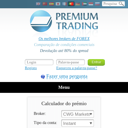
Os melhores brokers de FOREX
Comparação de condições comerciais
Devolução até 80% do spread
Registo
Esqueceu a palavra-passe?
Fazer uma pergunta
Menu
Calculador do prémio
Broker:
CWG Markets
Tipo da conta:
Instant