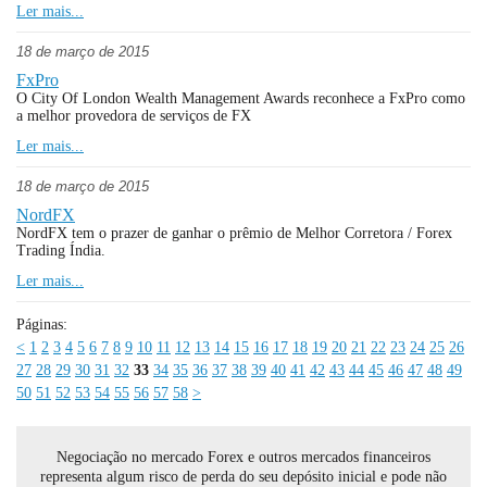
Ler mais...
18 de março de 2015
FxPro
O City Of London Wealth Management Awards reconhece a FxPro como
a melhor provedora de serviços de FX
Ler mais...
18 de março de 2015
NordFX
NordFX tem o prazer de ganhar o prêmio de Melhor Corretora / Forex
Trading Índia.
Ler mais...
Páginas:
<
1
2
3
4
5
6
7
8
9
10
11
12
13
14
15
16
17
18
19
20
21
22
23
24
25
26
27
28
29
30
31
32
33
34
35
36
37
38
39
40
41
42
43
44
45
46
47
48
49
50
51
52
53
54
55
56
57
58
>
Negociação no mercado Forex e outros mercados financeiros
representa algum risco de perda do seu depósito inicial e pode não