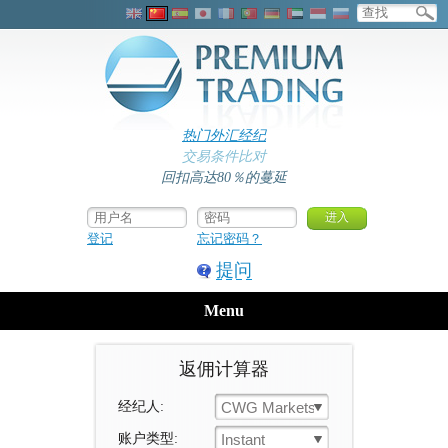
热门外汇经纪
交易条件比对
回扣高达80％的蔓延
登记
忘记密码？
提问
Menu
返佣计算器
经纪人:
CWG Markets
账户类型:
Instant