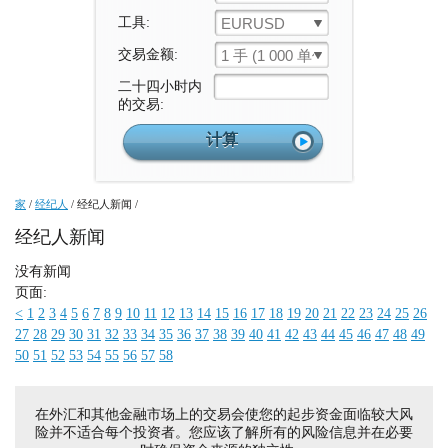
工具:
EURUSD
交易金额:
1 手 (1 000 单位)
二十四小时内
的交易:
家
/
经纪人
/
经纪人新闻
/
经纪人新闻
没有新闻
页面:
<
1
2
3
4
5
6
7
8
9
10
11
12
13
14
15
16
17
18
19
20
21
22
23
24
25
26
27
28
29
30
31
32
33
34
35
36
37
38
39
40
41
42
43
44
45
46
47
48
49
50
51
52
53
54
55
56
57
58
在外汇和其他金融市场上的交易会使您的起步资金面临较大风
险并不适合每个投资者。您应该了解所有的风险信息并在必要