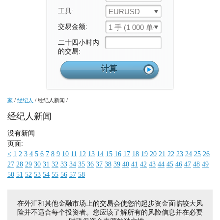
工具:
EURUSD
交易金额:
1 手 (1 000 单位)
二十四小时内
的交易:
家
/
经纪人
/
经纪人新闻
/
经纪人新闻
没有新闻
页面:
<
1
2
3
4
5
6
7
8
9
10
11
12
13
14
15
16
17
18
19
20
21
22
23
24
25
26
27
28
29
30
31
32
33
34
35
36
37
38
39
40
41
42
43
44
45
46
47
48
49
50
51
52
53
54
55
56
57
58
在外汇和其他金融市场上的交易会使您的起步资金面临较大风
险并不适合每个投资者。您应该了解所有的风险信息并在必要