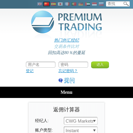
热门外汇经纪
交易条件比对
回扣高达80％的蔓延
登记
忘记密码？
提问
Menu
返佣计算器
经纪人:
CWG Markets
账户类型:
Instant