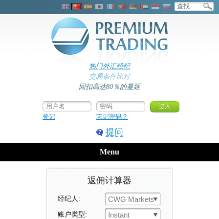
热门外汇经纪
交易条件比对
回扣高达80％的蔓延
登记
忘记密码？
提问
Menu
返佣计算器
经纪人:
CWG Markets
账户类型:
Instant