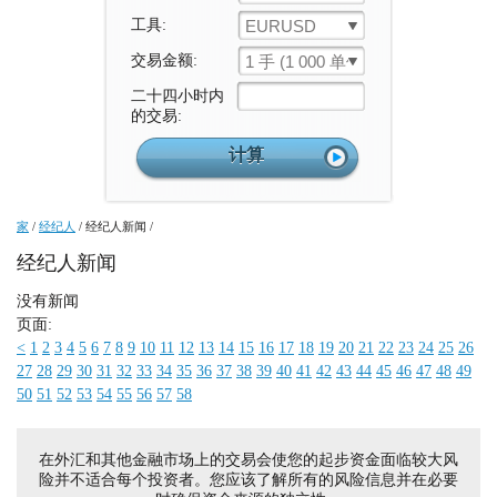
工具:
EURUSD
交易金额:
1 手 (1 000 单位)
二十四小时内
的交易:
家
/
经纪人
/
经纪人新闻
/
经纪人新闻
没有新闻
页面:
<
1
2
3
4
5
6
7
8
9
10
11
12
13
14
15
16
17
18
19
20
21
22
23
24
25
26
27
28
29
30
31
32
33
34
35
36
37
38
39
40
41
42
43
44
45
46
47
48
49
50
51
52
53
54
55
56
57
58
在外汇和其他金融市场上的交易会使您的起步资金面临较大风
险并不适合每个投资者。您应该了解所有的风险信息并在必要