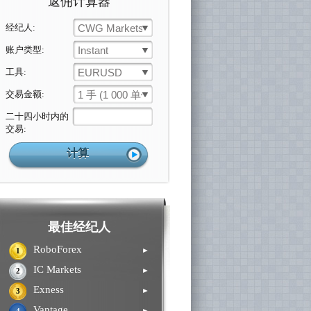
返佣计算器
经纪人:
CWG Markets
账户类型:
Instant
工具:
EURUSD
交易金额:
1 手 (1 000 单位)
二十四小时内的
交易:
最佳经纪人
RoboForex
►
1
IC Markets
►
2
Exness
►
3
Vantage
►