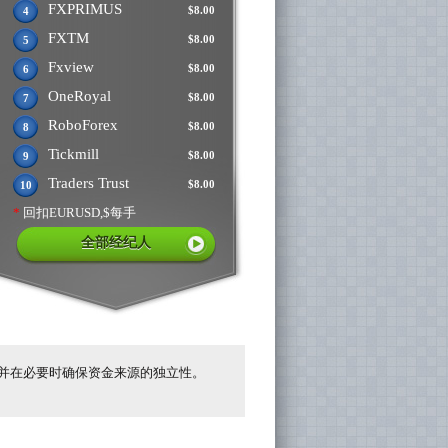
FXPRIMUS
$8.00
4
FXTM
$8.00
5
Fxview
$8.00
6
OneRoyal
$8.00
7
RoboForex
$8.00
8
Tickmill
$8.00
9
Traders Trust
$8.00
10
*
回扣EURUSD,$每手
全部经纪人
并在必要时确保资金来源的独立性。