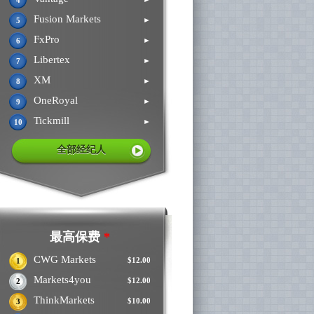
4
Fusion Markets
►
5
FxPro
►
6
Libertex
►
7
XM
►
8
OneRoyal
►
9
Tickmill
►
10
全部经纪人
最高保费
*
CWG Markets
$12.00
1
Markets4you
$12.00
2
ThinkMarkets
$10.00
3