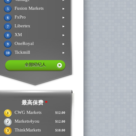
4
Fusion Markets
►
5
FxPro
►
6
Libertex
►
7
XM
►
8
OneRoyal
►
9
Tickmill
►
10
全部经纪人
最高保费
*
CWG Markets
$12.00
1
Markets4you
$12.00
2
ThinkMarkets
$10.00
3