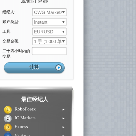
返佣计算器
经纪人:
CWG Markets
账户类型:
Instant
工具:
EURUSD
交易金额:
1 手 (1 000 单位)
二十四小时内的
交易:
最佳经纪人
RoboForex
►
1
IC Markets
►
2
Exness
►
3
Vantage
►