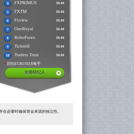
FXPRIMUS
$8.00
4
FXTM
$8.00
5
Fxview
$8.00
6
OneRoyal
$8.00
7
RoboForex
$8.00
8
Tickmill
$8.00
9
Traders Trust
$8.00
10
*
回扣EURUSD,$每手
全部经纪人
并在必要时确保资金来源的独立性。