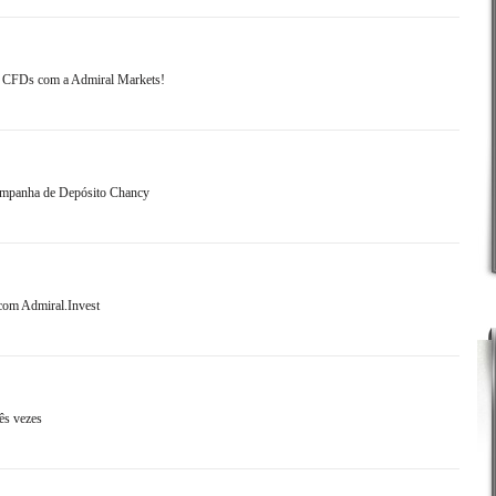
 e CFDs com a Admiral Markets!
campanha de Depósito Chancy
 com Admiral.Invest
ês vezes