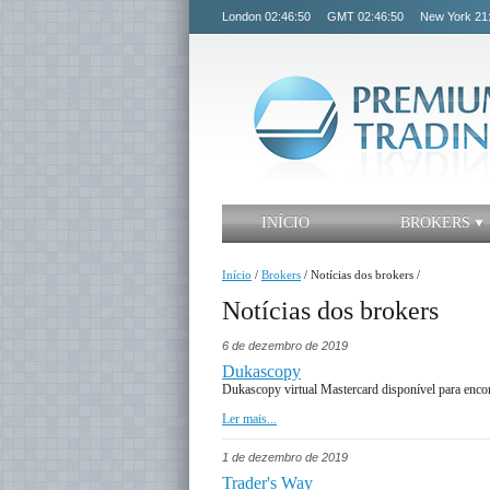
London
02:46:50
GMT
02:46:50
New York
21
INÍCIO
BROKERS
Início
/
Brokers
/
Notícias dos brokers
/
Notícias dos brokers
6 de dezembro de 2019
Dukascopy
Dukascopy virtual Mastercard disponível para enc
Ler mais...
1 de dezembro de 2019
Trader's Way