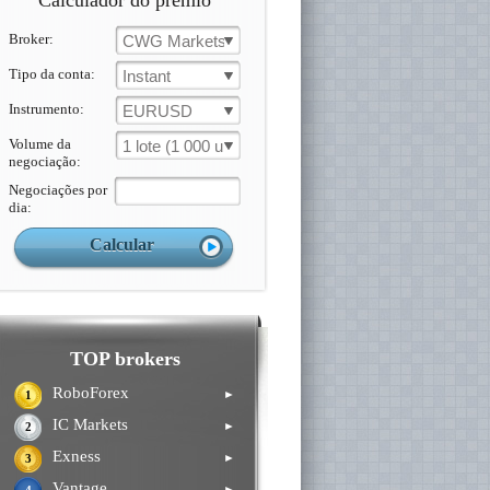
Calculador do prémio
Broker:
CWG Markets
Tipo da conta:
Instant
Instrumento:
EURUSD
Volume da
1 lote (1 000 un.)
negociação:
Negociações por
dia:
TOP brokers
RoboForex
►
1
IC Markets
►
2
Exness
►
3
Vantage
►