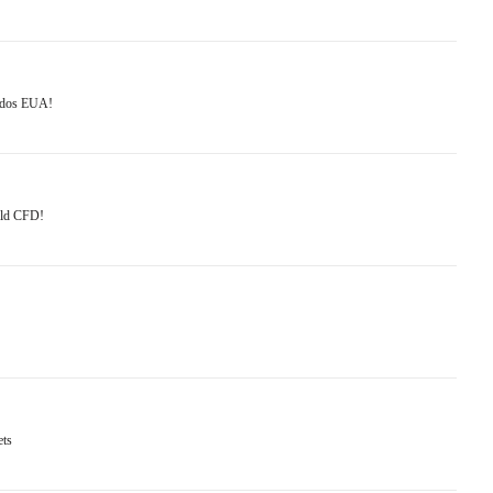
s dos EUA!
old CFD!
ets