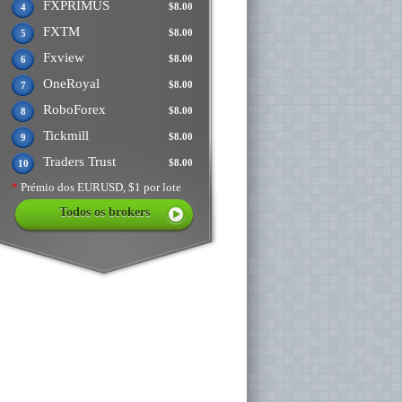
FXPRIMUS
$8.00
4
FXTM
$8.00
5
Fxview
$8.00
6
OneRoyal
$8.00
7
RoboForex
$8.00
8
Tickmill
$8.00
9
Traders Trust
$8.00
10
*
Prémio dos EURUSD, $1 por lote
Todos os brokers