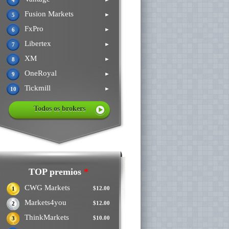
4
Fusion Markets
►
5
FxPro
►
6
Libertex
►
7
XM
►
8
OneRoyal
►
9
Tickmill
►
10
Todos os brokers
TOP premios
*
CWG Markets
$12.00
1
Markets4you
$12.00
2
ThinkMarkets
$10.00
3