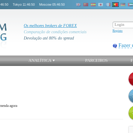
:46:50
Tokyo
11:46:50
Moscow
05:46:50
Os melhores brokers de FOREX
Registo
Comparação de condições comerciais
Devolução até 80% do spread
Fazer 
ANALÍTICA
PARCEIROS
omenda agora