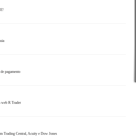
VE!
uia
a de pagamento
a web R Trader
om Trading Central, Acuity e Dow Jones