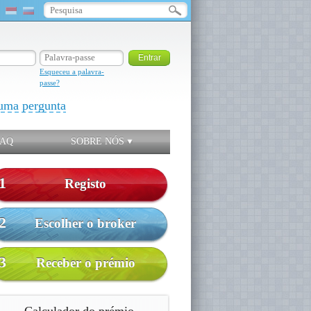
Esqueceu a palavra-
passe?
uma pergunta
FAQ
SOBRE NÓS
1
Registo
2
Escolher o broker
3
Receber o prémio