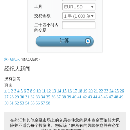
工具:
EURUSD
交易金额:
1 手 (1 000 单位)
二十四小时内
的交易:
家
/
经纪人
/
经纪人新闻
/
经纪人新闻
没有新闻
页面:
<
1
2
3
4
5
6
7
8
9
10
11
12
13
14
15
16
17
18
19
20
21
22
23
24
25
26
27
28
29
30
31
32
33
34
35
36
37
38
39
40
41
42
43
44
45
46
47
48
49
50
51
52
53
54
55
56
57
58
在外汇和其他金融市场上的交易会使您的起步资金面临较大风
险并不适合每个投资者。您应该了解所有的风险信息并在必要