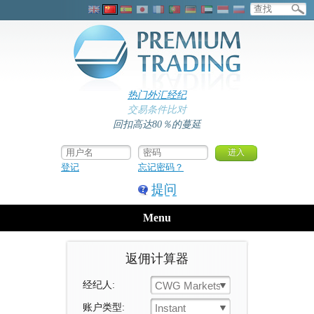
热门外汇经纪
交易条件比对
回扣高达80％的蔓延
登记
忘记密码？
提问
Menu
返佣计算器
经纪人:
CWG Markets
账户类型:
Instant