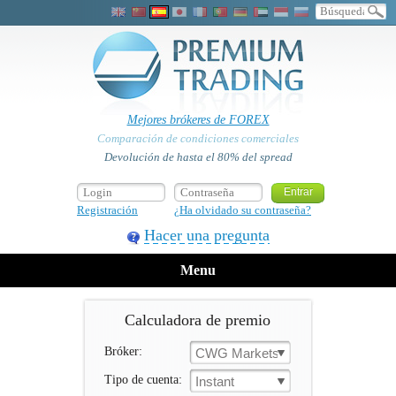
Mejores brókeres de FOREX
Comparación de condiciones comerciales
Devolución de hasta el 80% del spread
Registración
¿Ha olvidado su contraseña?
Hacer una pregunta
Menu
Calculadora de premio
Bróker:
CWG Markets
Tipo de cuenta:
Instant