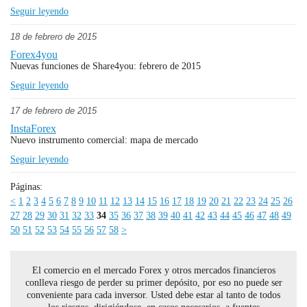
Seguir leyendo
18 de febrero de 2015
Forex4you
Nuevas funciones de Share4you: febrero de 2015
Seguir leyendo
17 de febrero de 2015
InstaForex
Nuevo instrumento comercial: mapa de mercado
Seguir leyendo
Páginas:
<
1
2
3
4
5
6
7
8
9
10
11
12
13
14
15
16
17
18
19
20
21
22
23
24
25
26
27
28
29
30
31
32
33
34
35
36
37
38
39
40
41
42
43
44
45
46
47
48
49
50
51
52
53
54
55
56
57
58
>
El comercio en el mercado Forex y otros mercados financieros
conlleva riesgo de perder su primer depósito, por eso no puede ser
conveniente para cada inversor. Usted debe estar al tanto de todos