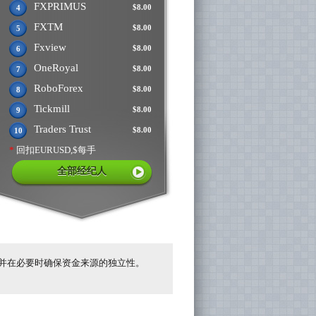
FXPRIMUS
$8.00
4
FXTM
$8.00
5
Fxview
$8.00
6
OneRoyal
$8.00
7
RoboForex
$8.00
8
Tickmill
$8.00
9
Traders Trust
$8.00
10
*
回扣EURUSD,$每手
全部经纪人
并在必要时确保资金来源的独立性。