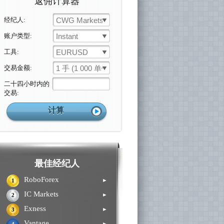
返佣计算器
经纪人:
CWG Markets
账户类型:
Instant
工具:
EURUSD
交易金额:
1 手 (1 000 单位)
二十四小时内的
交易:
最佳经纪人
RoboForex
►
1
IC Markets
►
2
Exness
►
3
Vantage
►