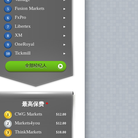
4
Fusion Markets
►
5
FxPro
►
6
Libertex
►
7
XM
►
8
OneRoyal
►
9
Tickmill
►
10
全部经纪人
最高保费
*
CWG Markets
$12.00
1
Markets4you
$12.00
2
ThinkMarkets
$10.00
3