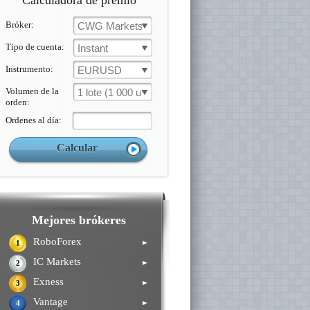
Calculadora de premio
Bróker:
CWG Markets
Tipo de cuenta:
Instant
Instrumento:
EURUSD
Volumen de la
1 lote (1 000 un.)
orden:
Ordenes al día:
Mejores brókeres
RoboForex
►
1
IC Markets
►
2
Exness
►
3
Vantage
►
4