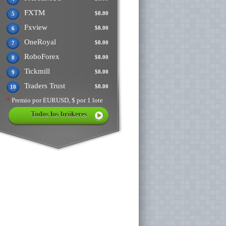
FXTM
$8.00
5
Fxview
$8.00
6
OneRoyal
$8.00
7
RoboForex
$8.00
8
Tickmill
$8.00
9
Traders Trust
$8.00
10
*
Premio por EURUSD, $ por 1 lote
Todos los brókeres