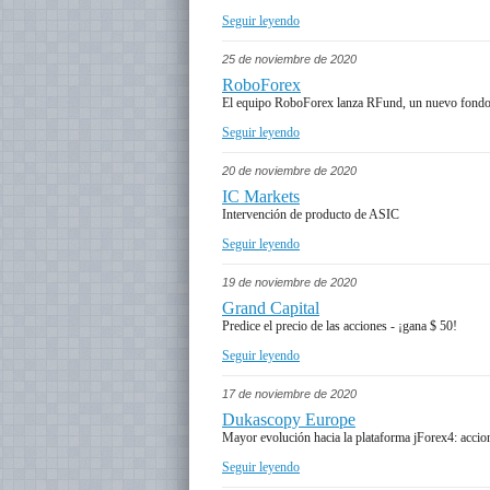
Seguir leyendo
25 de noviembre de 2020
RoboForex
El equipo RoboForex lanza RFund, un nuevo fondo d
Seguir leyendo
20 de noviembre de 2020
IC Markets
Intervención de producto de ASIC
Seguir leyendo
19 de noviembre de 2020
Grand Capital
Predice el precio de las acciones - ¡gana $ 50!
Seguir leyendo
17 de noviembre de 2020
Dukascopy Europe
Mayor evolución hacia la plataforma jForex4: acci
Seguir leyendo