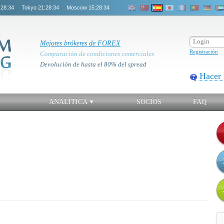
:28:35
Tokyo
21:28:35
Moscow
15:28:35
Mejores brókeres de FOREX
Registración
Comparación de condiciones comerciales
Devolución de hasta el 80% del spread
Hacer 
ANALÍTICA
SOCIOS
FAQ