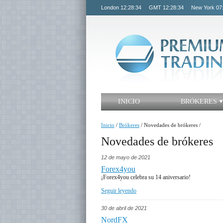
London
12:28:35
GMT
12:28:35
New York
07
INICIO
BRÓKERES
Inicio
/
Brókeres
/
Novedades de brókeres
/
Novedades de brókeres
12 de mayo de 2021
Forex4you
¡Forex4you celebra su 14 aniversario!
Seguir leyendo
30 de abril de 2021
NordFX