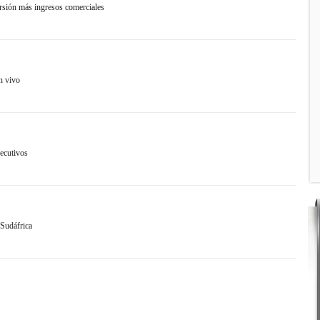
rsión más ingresos comerciales
n vivo
ecutivos
 Sudáfrica