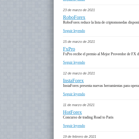
23 de marzo de 2021
RoboForex
RoboForex reduce la lista de criptomonedas disponi
Seguir leyendo
15 de marzo de 2021
FxPro
FxPro recibe el premio al Mejor Proveedor de FX d
Seguir leyendo
12 de marzo de 2021
InstaForex
InstaForex presenta nuevas herramientas para opera
Seguir leyendo
11 de marzo de 2021
HotForex
Concurso de trading Road to Paris
Seguir leyendo
19 de febrero de 2021