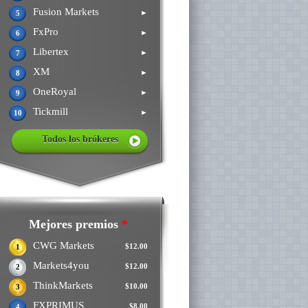
Fusion Markets
►
5
FxPro
►
6
Libertex
►
7
XM
►
8
OneRoyal
►
9
Tickmill
►
10
Todos los brókeres
Mejores premios
*
CWG Markets
$12.00
1
Markets4you
$12.00
2
ThinkMarkets
$10.00
3
FXPRIMUS
$8.00
4