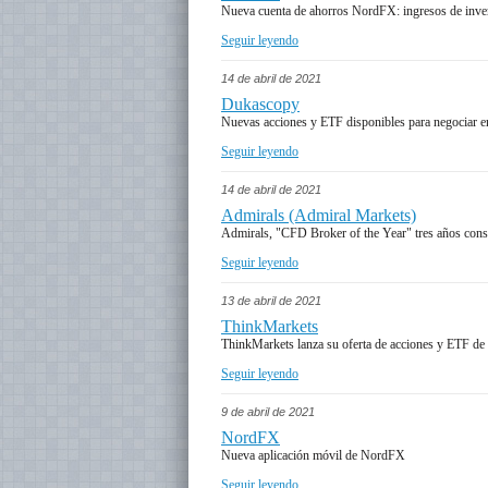
Nueva cuenta de ahorros NordFX: ingresos de inve
Seguir leyendo
14 de abril de 2021
Dukascopy
Nuevas acciones y ETF disponibles para negociar e
Seguir leyendo
14 de abril de 2021
Admirals (Admiral Markets)
Admirals, "CFD Broker of the Year" tres años cons
Seguir leyendo
13 de abril de 2021
ThinkMarkets
ThinkMarkets lanza su oferta de acciones y ETF de
Seguir leyendo
9 de abril de 2021
NordFX
Nueva aplicación móvil de NordFX
Seguir leyendo