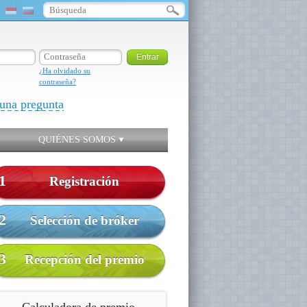
¿Ha olvidado su
contraseña?
una pregunta
QUIÉNES SOMOS
1
Registración
2
Selección de bróker
3
Recepción del premio