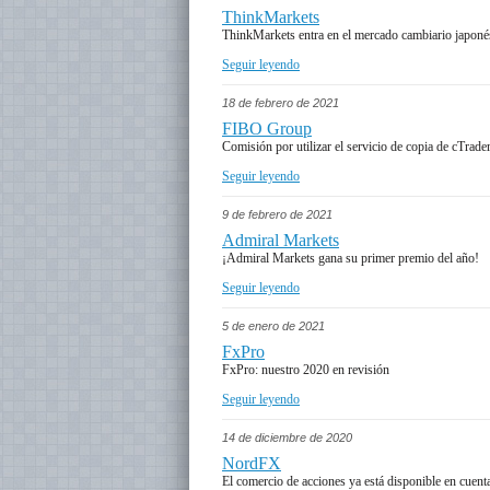
ThinkMarkets
ThinkMarkets entra en el mercado cambiario japoné
Seguir leyendo
18 de febrero de 2021
FIBO Group
Comisión por utilizar el servicio de copia de cTrader
Seguir leyendo
9 de febrero de 2021
Admiral Markets
¡Admiral Markets gana su primer premio del año!
Seguir leyendo
5 de enero de 2021
FxPro
FxPro: nuestro 2020 en revisión
Seguir leyendo
14 de diciembre de 2020
NordFX
El comercio de acciones ya está disponible en cuent