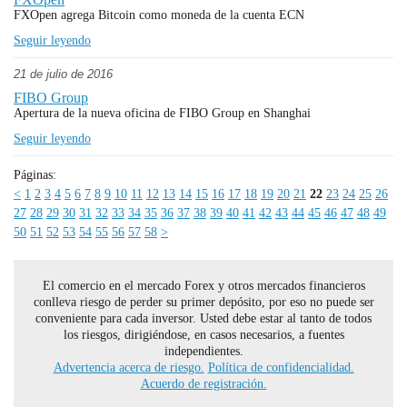
FXOpen agrega Bitcoin como moneda de la cuenta ECN
Seguir leyendo
21 de julio de 2016
FIBO Group
Apertura de la nueva oficina de FIBO Group en Shanghai
Seguir leyendo
Páginas:
<
1
2
3
4
5
6
7
8
9
10
11
12
13
14
15
16
17
18
19
20
21
22
23
24
25
26
27
28
29
30
31
32
33
34
35
36
37
38
39
40
41
42
43
44
45
46
47
48
49
50
51
52
53
54
55
56
57
58
>
El comercio en el mercado Forex y otros mercados financieros
conlleva riesgo de perder su primer depósito, por eso no puede ser
conveniente para cada inversor. Usted debe estar al tanto de todos
los riesgos, dirigiéndose, en casos necesarios, a fuentes
independientes.
Advertencia acerca de riesgo.
Política de confidencialidad.
Acuerdo de registración.