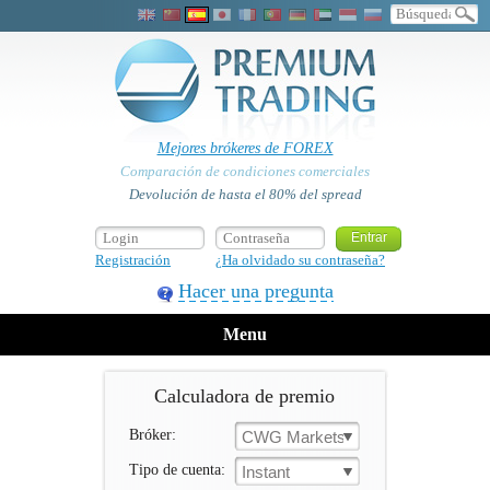
Mejores brókeres de FOREX
Comparación de condiciones comerciales
Devolución de hasta el 80% del spread
Registración
¿Ha olvidado su contraseña?
Hacer una pregunta
Menu
Calculadora de premio
Bróker:
CWG Markets
Tipo de cuenta:
Instant