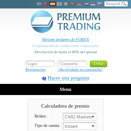
Mejores brókeres de FOREX
Comparación de condiciones comerciales
Devolución de hasta el 80% del spread
Registración
¿Ha olvidado su contraseña?
Hacer una pregunta
Menu
Calculadora de premio
Bróker:
CWG Markets
Tipo de cuenta:
Instant