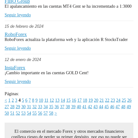
FIBO Group
El apalancamiento en las cuentas MT4 Cent se ha incrementado a 1:3000
Seguir leyendo
15 de febrero de 2024
RoboForex
RoboForex actualiza la plataforma web y la aplicación R StocksTrader
Seguir leyendo
12 de enero de 2024
InstaForex
¡Cambio importante en las cuentas GOLD Cent!
Seguir leyendo
Páginas:
<
1
2
3
4
5
6
7
8
9
10
11
12
13
14
15
16
17
18
19
20
21
22
23
24
25
26
27
28
29
30
31
32
33
34
35
36
37
38
39
40
41
42
43
44
45
46
47
48
49
50
51
52
53
54
55
56
57
58
>
El comercio en el mercado Forex y otros mercados financieros
conlleva riesgo de perder su primer depósito, por eso no puede ser