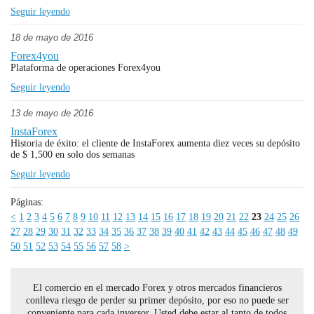
Seguir leyendo
18 de mayo de 2016
Forex4you
Plataforma de operaciones Forex4you
Seguir leyendo
13 de mayo de 2016
InstaForex
Historia de éxito: el cliente de InstaForex aumenta diez veces su depósito
de $ 1,500 en solo dos semanas
Seguir leyendo
Páginas:
<
1
2
3
4
5
6
7
8
9
10
11
12
13
14
15
16
17
18
19
20
21
22
23
24
25
26
27
28
29
30
31
32
33
34
35
36
37
38
39
40
41
42
43
44
45
46
47
48
49
50
51
52
53
54
55
56
57
58
>
El comercio en el mercado Forex y otros mercados financieros
conlleva riesgo de perder su primer depósito, por eso no puede ser
conveniente para cada inversor. Usted debe estar al tanto de todos