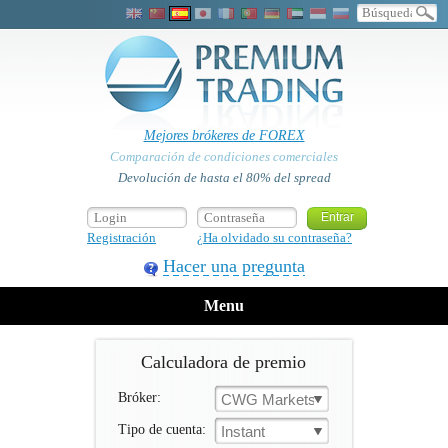
Mejores brókeres de FOREX
Comparación de condiciones comerciales
Devolución de hasta el 80% del spread
Registración
¿Ha olvidado su contraseña?
Hacer una pregunta
Menu
Calculadora de premio
Bróker:
CWG Markets
Tipo de cuenta:
Instant