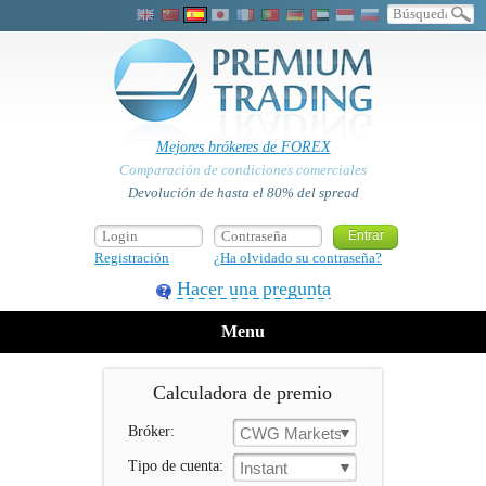
Mejores brókeres de FOREX
Comparación de condiciones comerciales
Devolución de hasta el 80% del spread
Registración
¿Ha olvidado su contraseña?
Hacer una pregunta
Menu
Calculadora de premio
Bróker:
CWG Markets
Tipo de cuenta:
Instant