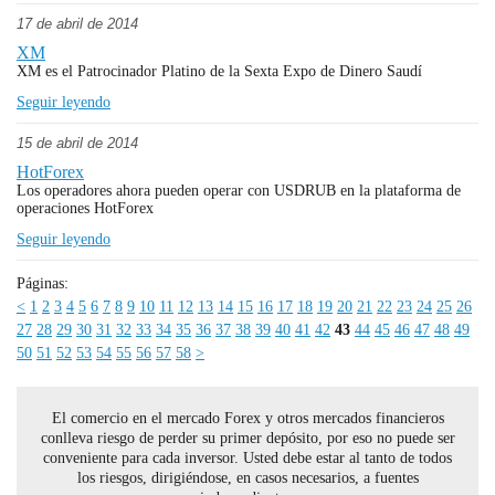
17 de abril de 2014
XM
XM es el Patrocinador Platino de la Sexta Expo de Dinero Saudí
Seguir leyendo
15 de abril de 2014
HotForex
Los operadores ahora pueden operar con USDRUB en la plataforma de
operaciones HotForex
Seguir leyendo
Páginas:
<
1
2
3
4
5
6
7
8
9
10
11
12
13
14
15
16
17
18
19
20
21
22
23
24
25
26
27
28
29
30
31
32
33
34
35
36
37
38
39
40
41
42
43
44
45
46
47
48
49
50
51
52
53
54
55
56
57
58
>
El comercio en el mercado Forex y otros mercados financieros
conlleva riesgo de perder su primer depósito, por eso no puede ser
conveniente para cada inversor. Usted debe estar al tanto de todos
los riesgos, dirigiéndose, en casos necesarios, a fuentes